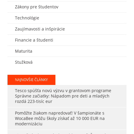
Zákony pre študentov
Technológie
Zaujímavosti a inšpirácie
Financie a študenti
Maturita
Stužková
NAJNOVŠIE ČLÁNKY
Tesco spúšťa novú výzvu v grantovom programe
Správne začiatky: Nápadom pre deti a mladých
rozdá 223-tisíc eur
Pomôžte žiakom napredovať! V šampionáte s
WocaBee môžu školy získať až 10 000 EUR na
modernizáciu