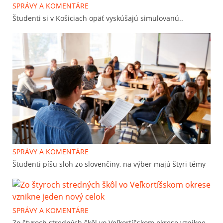
SPRÁVY A KOMENTÁRE
Študenti si v Košiciach opäť vyskúšajú simulovanú..
SPRÁVY A KOMENTÁRE
Študenti píšu sloh zo slovenčiny, na výber majú štyri témy
SPRÁVY A KOMENTÁRE
Zo štyroch stredných škôl vo Veľkortíšskom okrese vznikne..