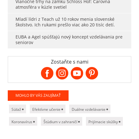
Vianočné trhy na zámku Schloss Hof: Čarovná
atmosféra v kúzle svetiel
Mladí lídri z Teach už 10 rokov menia slovenské
školstvo. Ich rukami prešlo viac ako 20 tisíc detí.
EUBA a Agel spúšťajú nový koncept vzdelávania pre
seniorov
Zostaňte s nami
MOHLO BY VÁS ZAUJÍMAŤ
Súťaž
Efektívne učenie
Duálne vzdelávanie
Koronavírus
Štúdium v zahraničí
Prijímacie skúšky