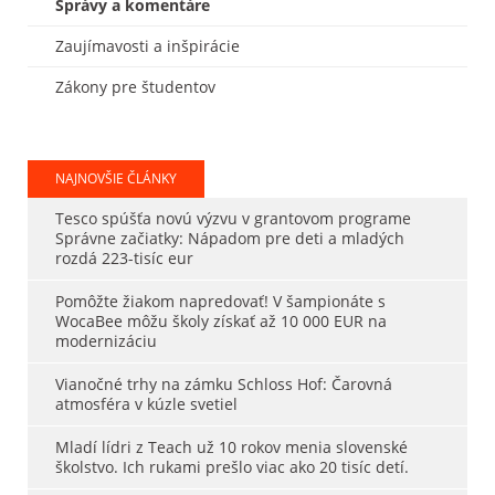
Správy a komentáre
Zaujímavosti a inšpirácie
Zákony pre študentov
NAJNOVŠIE ČLÁNKY
Tesco spúšťa novú výzvu v grantovom programe
Správne začiatky: Nápadom pre deti a mladých
rozdá 223-tisíc eur
Pomôžte žiakom napredovať! V šampionáte s
WocaBee môžu školy získať až 10 000 EUR na
modernizáciu
Vianočné trhy na zámku Schloss Hof: Čarovná
atmosféra v kúzle svetiel
Mladí lídri z Teach už 10 rokov menia slovenské
školstvo. Ich rukami prešlo viac ako 20 tisíc detí.