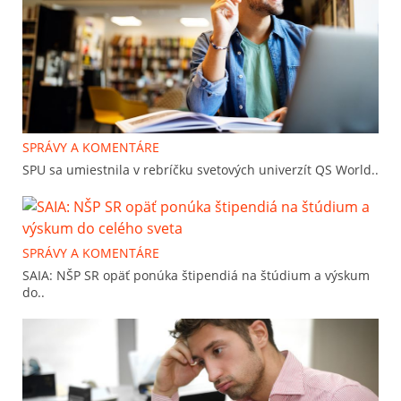
SPRÁVY A KOMENTÁRE
SPU sa umiestnila v rebríčku svetových univerzít QS World..
SPRÁVY A KOMENTÁRE
SAIA: NŠP SR opäť ponúka štipendiá na štúdium a výskum
do..