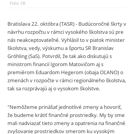
Foto: FB
Bratislava 22. októbra (TASR) - Budúcoročné škrty v
návrhu rozpočtu v rámci vysokého školstva sú pre
nás neakceptovateľné. Vyhlásil to v piatok minister
školstva, vedy, výskumu a športu SR Branislav
Gröhling (SaS). Potvrdil, že tak ako diskutujú s
ministrom financií Igorom Matovičom aj s
premiérom Eduardom Hegerom (obaja OĽANO) o
zmenách v rozpočte v rámci regionálneho školstva,
tak sa rozprávajú aj o vysokom školstve.
"Nemôžeme prinášať jednotlivé zmeny a hovoriť,
že budeme krátiť finančné prostriedky. My by sme
mali nadviazať tieto zmeny a opatrenia na finančné
zvyšovanie prostriedkov smerom ku vysokým