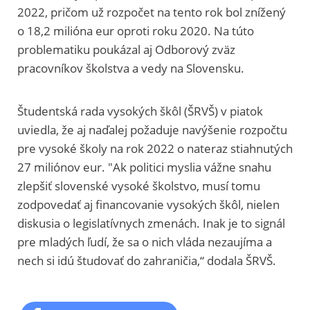
2022, pričom už rozpočet na tento rok bol znížený
o 18,2 milióna eur oproti roku 2020. Na túto
problematiku poukázal aj Odborový zväz
pracovníkov školstva a vedy na Slovensku.
Študentská rada vysokých škôl (ŠRVŠ) v piatok
uviedla, že aj naďalej požaduje navýšenie rozpočtu
pre vysoké školy na rok 2022 o nateraz stiahnutých
27 miliónov eur. "Ak politici myslia vážne snahu
zlepšiť slovenské vysoké školstvo, musí tomu
zodpovedať aj financovanie vysokých škôl, nielen
diskusia o legislatívnych zmenách. Inak je to signál
pre mladých ľudí, že sa o nich vláda nezaujíma a
nech si idú študovať do zahraničia,“ dodala ŠRVŠ.