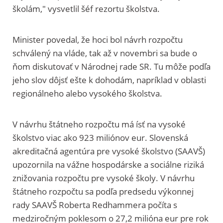
školám," vysvetlil šéf rezortu školstva.
Minister povedal, že hoci bol návrh rozpočtu
schválený na vláde, tak až v novembri sa bude o
ňom diskutovať v Národnej rade SR. Tu môže podľa
jeho slov dôjsť ešte k dohodám, napríklad v oblasti
regionálneho alebo vysokého školstva.
V návrhu štátneho rozpočtu má ísť na vysoké
školstvo viac ako 923 miliónov eur. Slovenská
akreditačná agentúra pre vysoké školstvo (SAAVŠ)
upozornila na vážne hospodárske a sociálne riziká
znižovania rozpočtu pre vysoké školy. V návrhu
štátneho rozpočtu sa podľa predsedu výkonnej
rady SAAVŠ Roberta Redhammera počíta s
medziročným poklesom o 27,2 milióna eur pre rok