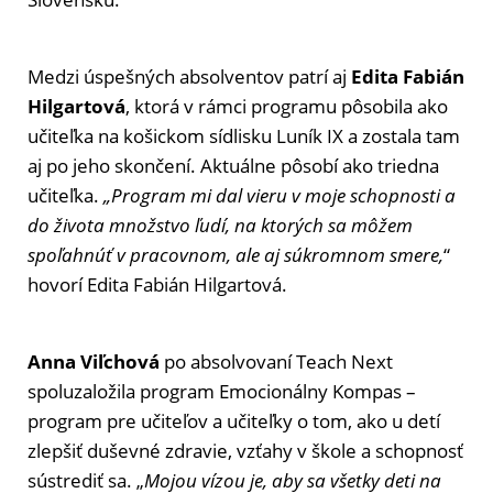
Medzi úspešných absolventov patrí aj
Edita Fabián
Hilgartová
, ktorá v rámci programu pôsobila ako
učiteľka na košickom sídlisku Luník IX a zostala tam
aj po jeho skončení. Aktuálne pôsobí ako triedna
učiteľka.
„Program mi dal vieru v moje schopnosti a
do života množstvo ľudí, na ktorých sa môžem
spoľahnúť v pracovnom, ale aj súkromnom smere,
“
hovorí Edita Fabián Hilgartová.
Anna Viľchová
po absolvovaní Teach Next
spoluzaložila program Emocionálny Kompas –
program pre učiteľov a učiteľky o tom, ako u detí
zlepšiť duševné zdravie, vzťahy v škole a schopnosť
sústrediť sa. „
Mojou vízou je, aby sa všetky deti na