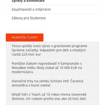
Správy a komentáre
Zaujímavosti a inšpirácie
Zákony pre študentov
NAJNOVŠIE ČLÁNKY
Tesco spúšťa novú výzvu v grantovom programe
Správne začiatky: Nápadom pre deti a mladých
rozdá 223-tisíc eur
Pomôžte žiakom napredovať! V šampionáte s
WocaBee môžu školy získať až 10 000 EUR na
modernizáciu
Vianočné trhy na zámku Schloss Hof: Čarovná
atmosféra v kúzle svetiel
Mladí lídri z Teach už 10 rokov menia slovenské
školstvo. Ich rukami prešlo viac ako 20 tisíc detí.