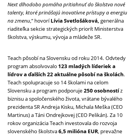
Next dlhodobo pomáha pritiahnuť do školstva nové
talenty, ktoré prinášajú inovatívne prístupy a energiu
na zmenu
,“ hovorí
Lívia Svetlošáková,
generálna
riaditeľka sekcie strategických priorít Ministerstva
školstva, výskumu, vývoja a mládeže SR.
Teach pôsobí na Slovensku od roku 2014. Odvtedy
program absolvovalo
123 mladých líderiek a
lídrov a ďalších 22 aktuálne pôsobí na školách
.
Teach spolupracuje so 14 školami na celom
Slovensku a program podporuje
250 osobností
z
biznisu a spoločenského života, vrátane bývalého
prezidenta SR Andreja Kisku, Michala Meška (CEO
Martinus) a Táni Ondrejkovej (CEO Pelikán). Za 10
rokov organizácia Teach investovala do rozvoja
slovenského školstva
6,5 milióna EUR
, prevažne