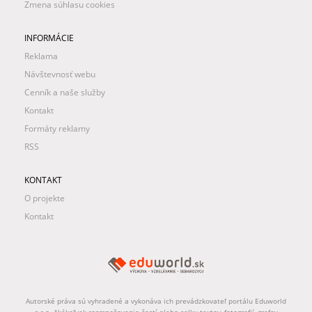
Zmena súhlasu cookies
INFORMÁCIE
Reklama
Návštevnosť webu
Cenník a naše služby
Kontakt
Formáty reklamy
RSS
KONTAKT
O projekte
Kontakt
Autorské práva sú vyhradené a vykonáva ich prevádzkovateľ portálu Eduworld
s.r.o. Akékoľvek rozmnožovanie častí alebo celku textov, fotografií, grafov