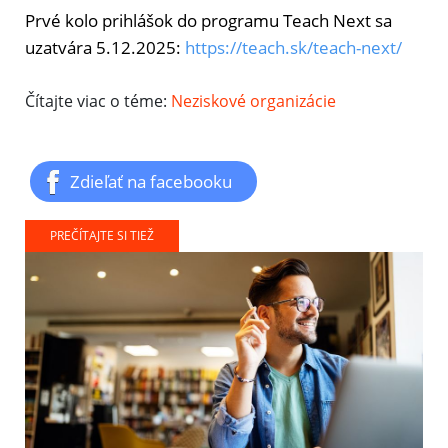
Prvé kolo prihlášok do programu Teach Next sa
uzatvára 5.12.2025:
https://teach.sk/teach-next/
Čítajte viac o téme:
Neziskové organizácie
Zdieľať na facebooku
PREČÍTAJTE SI TIEŽ