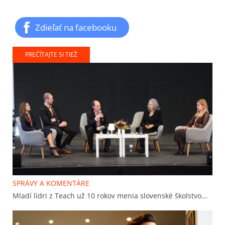
Zdieľať na facebooku
PREČÍTAJTE SI TIEŽ
SPRÁVY A KOMENTÁRE
Mladí lídri z Teach už 10 rokov menia slovenské školstvo...