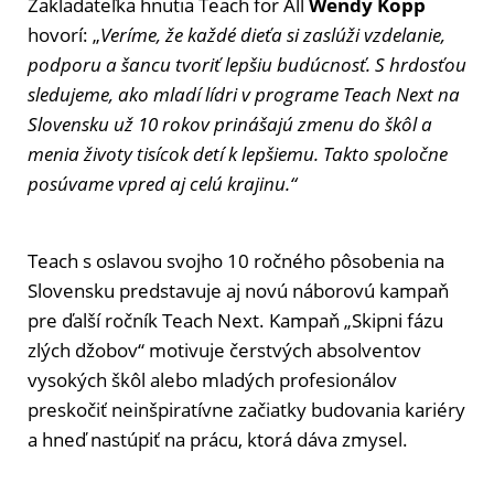
Zakladateľka hnutia Teach for All
Wendy Kopp
hovorí: „
Veríme, že každé dieťa si zaslúži vzdelanie,
podporu a šancu tvoriť lepšiu budúcnosť. S hrdosťou
sledujeme, ako mladí lídri v programe Teach Next na
Slovensku už 10 rokov prinášajú zmenu do škôl a
menia životy tisícok detí k lepšiemu. Takto spoločne
posúvame vpred aj celú krajinu.“
Teach s oslavou svojho 10 ročného pôsobenia na
Slovensku predstavuje aj novú náborovú kampaň
pre ďalší ročník Teach Next. Kampaň „
Skipni fázu
zlých džobov
“ motivuje čerstvých absolventov
vysokých škôl alebo mladých profesionálov
preskočiť neinšpiratívne začiatky budovania kariéry
a hneď nastúpiť na prácu, ktorá dáva zmysel.