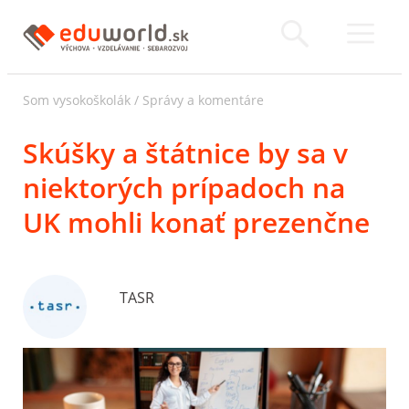
Som vysokoškolák
/
Správy a komentáre
Skúšky a štátnice by sa v
niektorých prípadoch na
UK mohli konať prezenčne
TASR