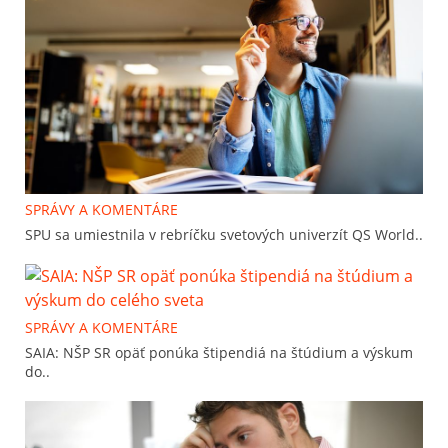
SPRÁVY A KOMENTÁRE
SPU sa umiestnila v rebríčku svetových univerzít QS World..
SPRÁVY A KOMENTÁRE
SAIA: NŠP SR opäť ponúka štipendiá na štúdium a výskum
do..