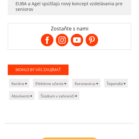
EUBA a Agel spúšťajú nový koncept vzdelávania pre
seniorov
Zostaňte s nami
MOHLO BY VÁS ZAUJÍMAŤ
Kariéra
Efektívne učenie
Koronavírus
Štipendiá
Absolventi
Štúdium v zahraničí