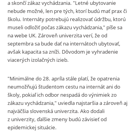
a skončí zákaz vychádzania. "Letné ubytovanie
nebude možné, len pre tých, ktorí budú mať prax či
školu. Internáty potrebujú realizovať údržbu, ktorú
museli odložiť počas zákazu vychádzania," píše sa
na webe UK. Zároveň univerzita verí, že od
septembra sa bude dať na internátoch ubytovať,
avšak kapacita sa zníži. Dôvodom je vyhradenie
viacerých izolačných izieb.
"Minimálne do 28. apríla stále platí, že opatrenia
neumožňujú študentom cestu na internát ani do
školy, pokiaľ ich odbor nespadá do výnimiek zo
zákazu vychádzania," uviedla najstaršia a zároveň aj
najväčšia slovenská univerzita. Ako dodali
z univerzity, ďalšie zmeny budú závisieť od
epidemickej situácie.