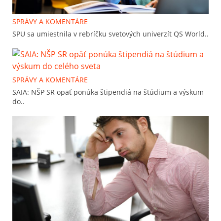
SPRÁVY A KOMENTÁRE
SPU sa umiestnila v rebríčku svetových univerzít QS World..
SPRÁVY A KOMENTÁRE
SAIA: NŠP SR opäť ponúka štipendiá na štúdium a výskum
do..