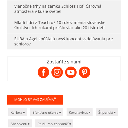
Vianočné trhy na zámku Schloss Hof: Čarovná
atmosféra v kúzle svetiel
Mladí lídri z Teach už 10 rokov menia slovenské
školstvo. Ich rukami prešlo viac ako 20 tisíc detí.
EUBA a Agel spúšťajú nový koncept vzdelávania pre
seniorov
Zostaňte s nami
MOHLO BY VÁS ZAUJÍMAŤ
Kariéra
Efektívne učenie
Koronavírus
Štipendiá
Absolventi
Štúdium v zahraničí