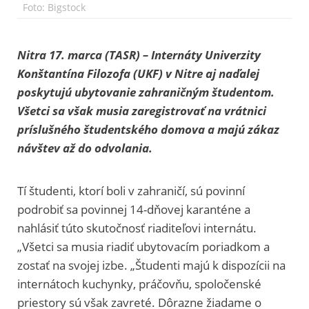
Foto: Bigstock
Nitra 17. marca (TASR) – Internáty Univerzity
Konštantína Filozofa (UKF) v Nitre aj naďalej
poskytujú ubytovanie zahraničným študentom.
Všetci sa však musia zaregistrovať na vrátnici
príslušného študentského domova a majú zákaz
návštev až do odvolania.
Tí študenti, ktorí boli v zahraničí, sú povinní
podrobiť sa povinnej 14-dňovej karanténe a
nahlásiť túto skutočnosť riaditeľovi internátu.
„Všetci sa musia riadiť ubytovacím poriadkom a
zostať na svojej izbe. „Študenti majú k dispozícii na
internátoch kuchynky, práčovňu, spoločenské
priestory sú však zavreté. Dôrazne žiadame o