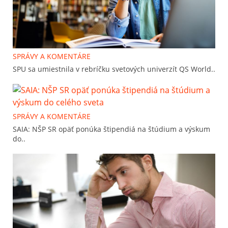
SPRÁVY A KOMENTÁRE
SPU sa umiestnila v rebríčku svetových univerzít QS World..
SPRÁVY A KOMENTÁRE
SAIA: NŠP SR opäť ponúka štipendiá na štúdium a výskum
do..