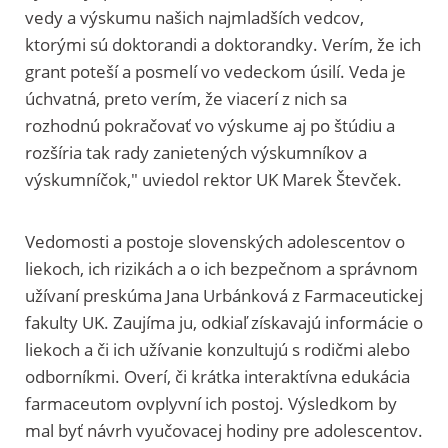
vedy a výskumu našich najmladších vedcov,
ktorými sú doktorandi a doktorandky. Verím, že ich
grant poteší a posmelí vo vedeckom úsilí. Veda je
úchvatná, preto verím, že viacerí z nich sa
rozhodnú pokračovať vo výskume aj po štúdiu a
rozšíria tak rady zanietených výskumníkov a
výskumníčok," uviedol rektor UK Marek Števček.
Vedomosti a postoje slovenských adolescentov o
liekoch, ich rizikách a o ich bezpečnom a správnom
užívaní preskúma Jana Urbánková z Farmaceutickej
fakulty UK. Zaujíma ju, odkiaľ získavajú informácie o
liekoch a či ich užívanie konzultujú s rodičmi alebo
odborníkmi. Overí, či krátka interaktívna edukácia
farmaceutom ovplyvní ich postoj. Výsledkom by
mal byť návrh vyučovacej hodiny pre adolescentov.