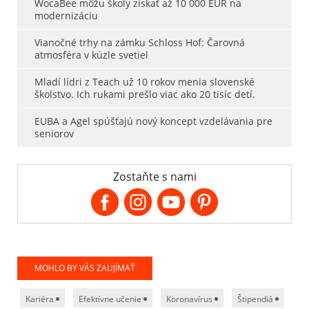
WocaBee môžu školy získať až 10 000 EUR na
modernizáciu
Vianočné trhy na zámku Schloss Hof: Čarovná
atmosféra v kúzle svetiel
Mladí lídri z Teach už 10 rokov menia slovenské
školstvo. Ich rukami prešlo viac ako 20 tisíc detí.
EUBA a Agel spúšťajú nový koncept vzdelávania pre
seniorov
Zostaňte s nami
MOHLO BY VÁS ZAUJÍMAŤ
Kariéra
Efektívne učenie
Koronavírus
Štipendiá