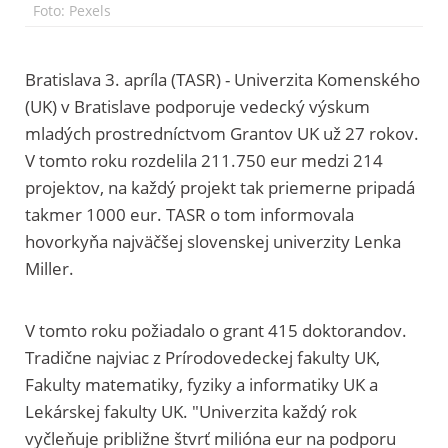
Foto: Pexels
Bratislava 3. apríla (TASR) - Univerzita Komenského
(UK) v Bratislave podporuje vedecký výskum
mladých prostredníctvom Grantov UK už 27 rokov.
V tomto roku rozdelila 211.750 eur medzi 214
projektov, na každý projekt tak priemerne pripadá
takmer 1000 eur. TASR o tom informovala
hovorkyňa najväčšej slovenskej univerzity Lenka
Miller.
V tomto roku požiadalo o grant 415 doktorandov.
Tradične najviac z Prírodovedeckej fakulty UK,
Fakulty matematiky, fyziky a informatiky UK a
Lekárskej fakulty UK. "Univerzita každý rok
vyčleňuje približne štvrť milióna eur na podporu