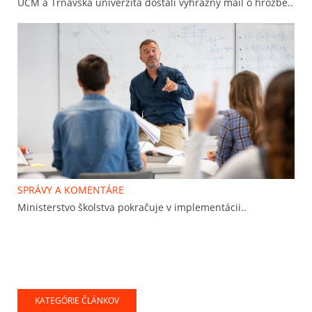
UCM a Trnavská univerzita dostali výhražný mail o hrozbe..
SPRÁVY A KOMENTÁRE
Ministerstvo školstva pokračuje v implementácii..
KATEGÓRIE ČLÁNKOV