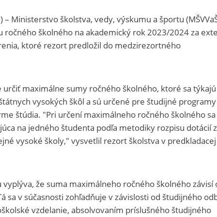
R) – Ministerstvo školstva, vedy, výskumu a športu (MŠVVa
u ročného školného na akademický rok 2023/2024 za ext
renia, ktoré rezort predložil do medzirezortného
.
e určiť maximálne sumy ročného školného, ktoré sa týkajú
štátnych vysokých škôl a sú určené pre študijné programy
rme štúdia. "Pri určení maximálneho ročného školného sa
júca na jedného študenta podľa metodiky rozpisu dotácií 
né vysoké školy," vysvetlil rezort školstva v predkladacej
 vyplýva, že suma maximálneho ročného školného závisí 
á sa v súčasnosti zohľadňuje v závislosti od študijného od
oškolské vzdelanie, absolvovaním príslušného študijného