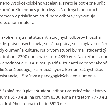
ného vysokoškolského vzdelania. Preto je potrebné určiť
čného školného v jednotlivých študijných odboroch,
gramoch v príslušnom študijnom odbore," vysvetľuje
edloženom materiáli.
školné majú mať študenti študijných odborov filozofia,
edy, právo, psychológia, sociálna práca, sociológia a sociál
vedy o umení a kultúre. Na prvom stupni by mali študenti t
na druhom 2200 eur a na treťom 4390 eur. Na treťom stupn
v hodnote 4390 eur mali platiť aj študenti odborov ekon
liečebná pedagogika, mediálnych a komunikačných štúdií,
asistencie, učiteľstva a pedagogických vied a umenia.
školné majú platiť študenti odboru veterinárske lekárstv
suma 5970 eur, na druhom 8330 eur a na treťom 7770 eur
a druhého stupňa to bude 6920 eur.