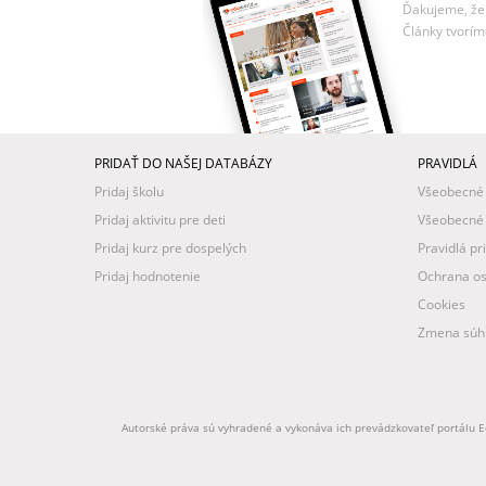
Ďakujeme, že 
Články tvorím
PRIDAŤ DO NAŠEJ DATABÁZY
PRAVIDLÁ
Pridaj školu
Všeobecné
Pridaj aktivitu pre deti
Všeobecné
Pridaj kurz pre dospelých
Pravidlá pr
Pridaj hodnotenie
Ochrana os
Cookies
Zmena súhl
Autorské práva sú vyhradené a vykonáva ich prevádzkovateľ portálu Ed