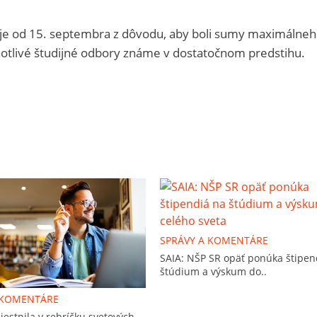
je od 15. septembra z dôvodu, aby boli sumy maximálne
otlivé študijné odbory známe v dostatočnom predstihu.
SPRÁVY A KOMENTÁRE
SAIA: NŠP SR opäť ponúka štipen
štúdium a výskum do..
 KOMENTÁRE
estnila v rebríčku svetových