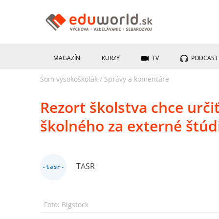
MAGAZÍN
KURZY
TV
PODCAST
Som vysokoškolák
/
Správy a komentáre
Rezort školstva chce ur
školného za externé štú
TASR
Foto: Bigstock