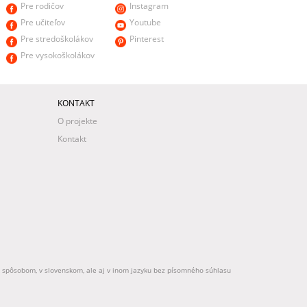
Pre rodičov
Instagram
Pre učiteľov
Youtube
Pre stredoškolákov
Pinterest
Pre vysokoškolákov
KONTAKT
O projekte
Kontakt
ek spôsobom, v slovenskom, ale aj v inom jazyku bez písomného súhlasu