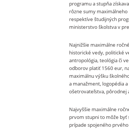
programu a stupňa získava
rôzne sumy maximálneho ro
respektíve študijných pro
ministerstvo školstva v pr
Najnižšie maximálne ročné 
historické vedy, politické v
antropológia, teológia či 
odborov platiť 1560 eur, 
maximálnu výšku školného 
a manažment, logopédia a 
ošetrovateľstva, pôrodnej 
Najvyššie maximálne ročné 
prvom stupni to môže byť 
prípade spojeného prvého 