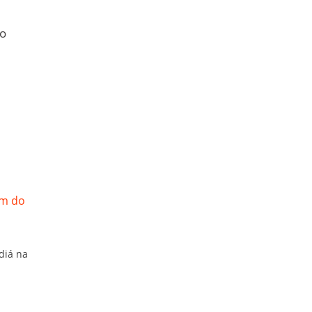
ho
diá na