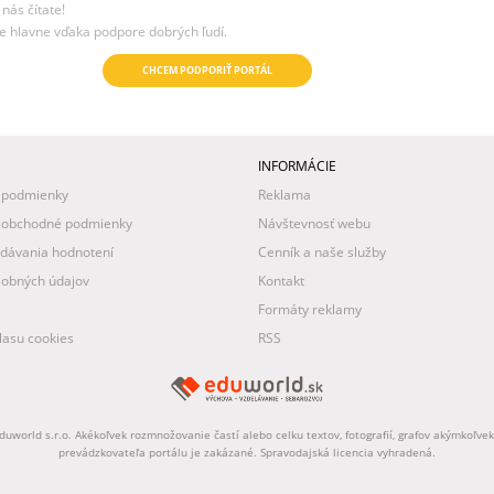
nás čítate!
e hlavne vďaka podpore dobrých ľudí.
CHCEM PODPORIŤ PORTÁL
INFORMÁCIE
 podmienky
Reklama
 obchodné podmienky
Návštevnosť webu
idávania hodnotení
Cenník a naše služby
obných údajov
Kontakt
Formáty reklamy
asu cookies
RSS
uworld s.r.o. Akékoľvek rozmnožovanie častí alebo celku textov, fotografií, grafov akýmkoľv
prevádzkovateľa portálu je zakázané. Spravodajská licencia vyhradená.