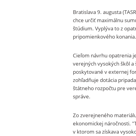
Bratislava 9. augusta (TAS
chce určiť maximálnu sum
štúdium. Vyplýva to z opat
pripomienkového konania
Cieľom návrhu opatrenia j
verejných vysokých škôl a 
poskytované v externej fo
zohľadňuje dotácia pripada
štátneho rozpočtu pre verej
správe.
Zo zverejneného materiálu
ekonomickej náročnosti. "T
v ktorom sa získava vysok