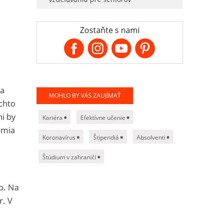
Zostaňte s nami
na
MOHLO BY VÁS ZAUJÍMAŤ
ýchto
i by
Kariéra
Efektívne učenie
ómia
Koronavírus
Štipendiá
Absolventi
Štúdium v zahraničí
o. Na
. V