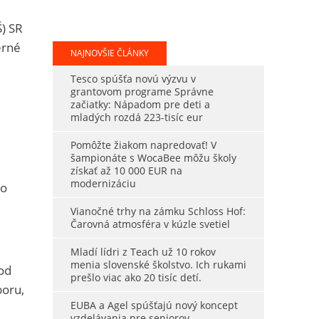
Š) SR
erné
NAJNOVŠIE ČLÁNKY
Tesco spúšťa novú výzvu v
grantovom programe Správne
začiatky: Nápadom pre deti a
mladých rozdá 223-tisíc eur
Pomôžte žiakom napredovať! V
šampionáte s WocaBee môžu školy
získať až 10 000 EUR na
modernizáciu
zo
Vianočné trhy na zámku Schloss Hof:
Čarovná atmosféra v kúzle svetiel
Mladí lídri z Teach už 10 rokov
menia slovenské školstvo. Ich rukami
od
prešlo viac ako 20 tisíc detí.
boru,
EUBA a Agel spúšťajú nový koncept
vzdelávania pre seniorov