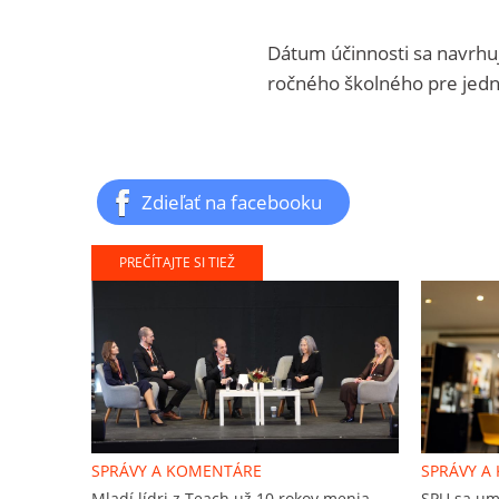
Dátum účinnosti sa navrhu
ročného školného pre jedn
Zdieľať na facebooku
PREČÍTAJTE SI TIEŽ
SPRÁVY A KOMENTÁRE
SPRÁVY A
Mladí lídri z Teach už 10 rokov menia
SPU sa umi