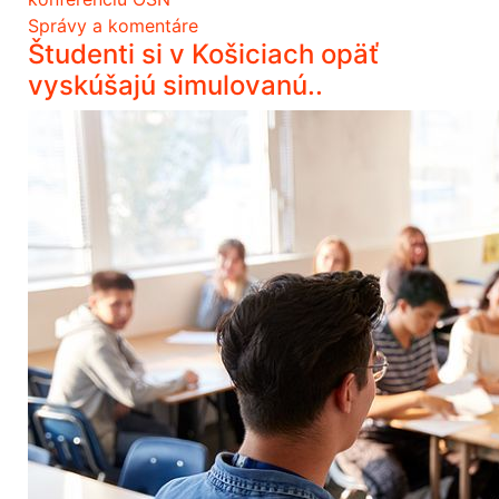
Správy a komentáre
Študenti si v Košiciach opäť
vyskúšajú simulovanú..