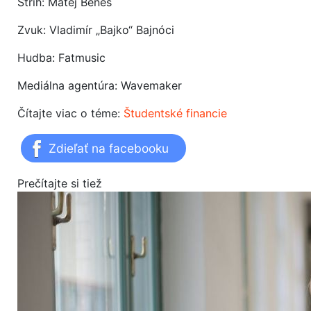
Strih: Matej Beneš
Zvuk: Vladimír „Bajko“ Bajnóci
Hudba: Fatmusic
Mediálna agentúra: Wavemaker
Čítajte viac o téme:
Študentské financie
Zdieľať na facebooku
Prečítajte si tiež