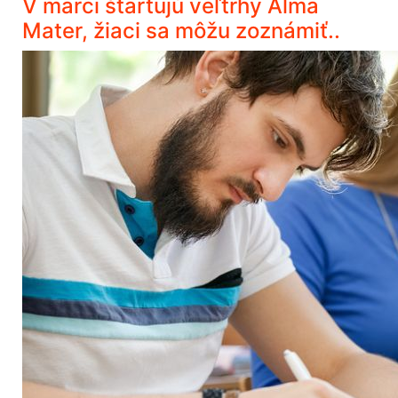
V marci štartujú veľtrhy Alma
Mater, žiaci sa môžu zoznámiť..