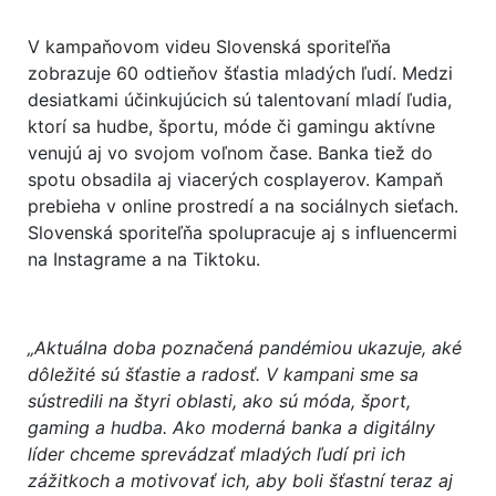
V kampaňovom videu Slovenská sporiteľňa
zobrazuje 60 odtieňov šťastia mladých ľudí. Medzi
desiatkami účinkujúcich sú talentovaní mladí ľudia,
ktorí sa hudbe, športu, móde či gamingu aktívne
venujú aj vo svojom voľnom čase. Banka tiež do
spotu obsadila aj viacerých cosplayerov. Kampaň
prebieha v online prostredí a na sociálnych sieťach.
Slovenská sporiteľňa spolupracuje aj s influencermi
na Instagrame a na Tiktoku.
„Aktuálna doba poznačená pandémiou ukazuje, aké
dôležité sú šťastie a radosť. V kampani sme sa
sústredili na štyri oblasti, ako sú móda, šport,
gaming a hudba. Ako moderná banka a digitálny
líder chceme sprevádzať mladých ľudí pri ich
zážitkoch a motivovať ich, aby boli šťastní teraz aj