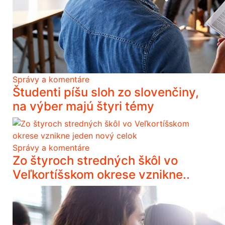
Správy a komentáre
Študenti píšu sloh zo slovenčiny,
na výber majú štyri témy
Správy a komentáre
Zo štyroch stredných škôl vo
Veľkortíšskom okrese vznikne..