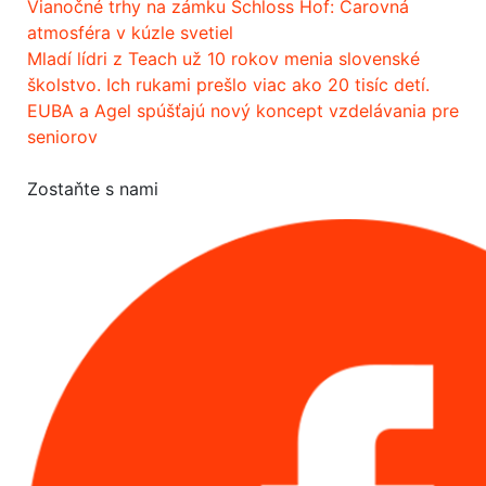
Vianočné trhy na zámku Schloss Hof: Čarovná
atmosféra v kúzle svetiel
Mladí lídri z Teach už 10 rokov menia slovenské
školstvo. Ich rukami prešlo viac ako 20 tisíc detí.
EUBA a Agel spúšťajú nový koncept vzdelávania pre
seniorov
Zostaňte s nami