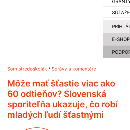
GRANT
SÚŤAŽE
PRÍHLÁ
E-SHOP
PODPOR
Som stredoškolák
/
Správy a komentáre
Môže mať šťastie viac ako
60 odtieňov? Slovenská
sporiteľňa ukazuje, čo robí
mladých ľudí šťastnými