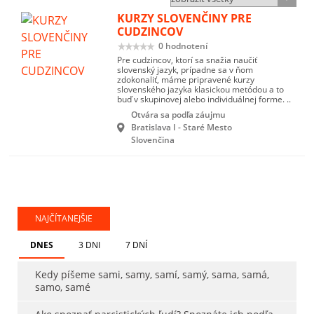
KURZY SLOVENČINY PRE
CUDZINCOV
0 hodnotení
Pre cudzincov, ktorí sa snažia naučiť
slovenský jazyk, prípadne sa v ňom
zdokonaliť, máme pripravené kurzy
slovenského jazyka klasickou metódou a to
buď v skupinovej alebo individuálnej forme. ..
Otvára sa podľa záujmu
Bratislava I - Staré Mesto
Slovenčina
NAJČÍTANEJŠIE
DNES
3 DNI
7 DNÍ
Kedy píšeme sami, samy, samí, samý, sama, samá,
samo, samé