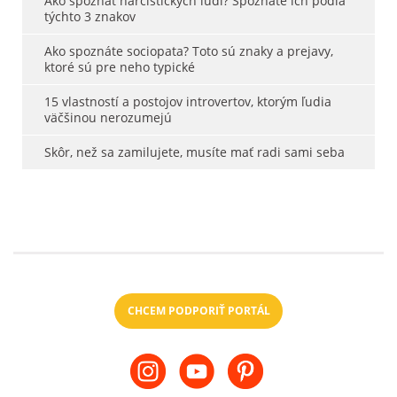
Ako spoznať narcistických ľudí? Spoznáte ich podľa
týchto 3 znakov
Ako spoznáte sociopata? Toto sú znaky a prejavy,
ktoré sú pre neho typické
15 vlastností a postojov introvertov, ktorým ľudia
väčšinou nerozumejú
Skôr, než sa zamilujete, musíte mať radi sami seba
CHCEM PODPORIŤ PORTÁL