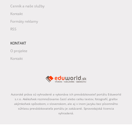
Cenník a naše služby
Kontakt
Formáty reklamy
RSS
KONTAKT
O projekte
Kontakt
Autorské práva sú vyhradené a vykonáva ich prevádzkovateľ portálu Eduworld
s.r.o. Akékoľvek rozmnožovanie častí alebo celku textov, fotografií, grafov
akýmkoľvek spôsobom, v slovenskom, ale aj v inom jazyku bez písomného
súhlasu prevádzkovateľa portálu je zakázané. Spravodajská licencia
vyhradená.