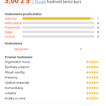
5,00
z 5
1
človek
hodnotil tento kurz
Hodnotenie používateľov
Výborné
1
Veľmi dobré
0
Priemerné
0
Slabé
0
Hrozné
0
Hodnotenia
Absolvent
1
Priemer hodnotení
Organizátor kurzu
Školitelia a lektori
Obsah výučby
Priestory
Učebné materiály
Komunikácia
Lokalita
Kvalita vs cena