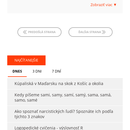
Zobraziť viac ▼
NAJČÍTANEJŠIE
DNES
3 DNI
7 DNÍ
Kúpaliská v Maďarsku na skok z Košíc a okolia
Kedy píšeme sami, samy, samí, samý, sama, samá,
samo, samé
Ako spoznať narcistických ľudí? Spoznáte ich podľa
týchto 3 znakov
Logopedické cvičenia - výslovnosť R