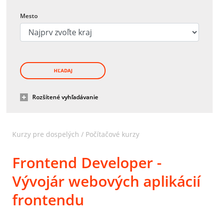
Mesto
HĽADAJ
Rozšítené vyhľadávanie
Kurzy pre dospelých
/
Počítačové kurzy
Frontend Developer -
Vývojár webových aplikácií
frontendu