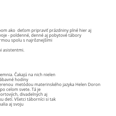
om ako deťom pripraviť prázdniny plné hier aj
 svoje - poldenné, denné aj pobytové tábory
rmou spolu s najrôznejšími
i asistentmi.
jemnia. Čakajú na nich nielen
j zábavné hodiny
overenou metódou materinského jazyka Helen Doron
 po celom svete. Tá je
ortových, divadelných aj
detí. Všetci táborníci si tak
alia aj svoju