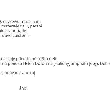
, návštevu múzeí a iné
 materiály s CD, pestré
ie a v prípade
azové poistenie.
alizuje prirodzenú túžbu detí
 letnú ponuku Helen Doron na (Holiday Jump with Joey). Deti 
ier, pohybu, tanca aj
áno