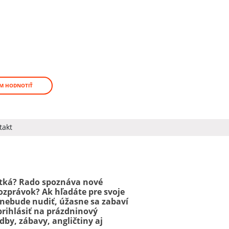
M HODNOTIŤ
takt
ratká? Rado spoznáva nové
ozprávok? Ak hľadáte pre svoje
 nebude nudiť, úžasne sa zabaví
 prihlásiť na prázdninový
dby, zábavy, angličtiny aj