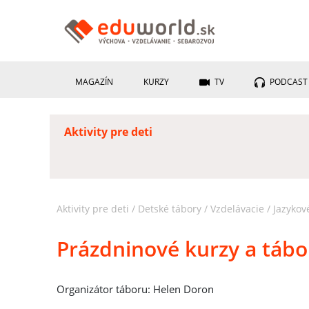
MAGAZÍN
KURZY
TV
PODCAST
Aktivity pre deti
Aktivity pre deti
/
Detské tábory
/
Vzdelávacie
/
Jazykov
Prázdninové kurzy a táb
Organizátor táboru: Helen Doron