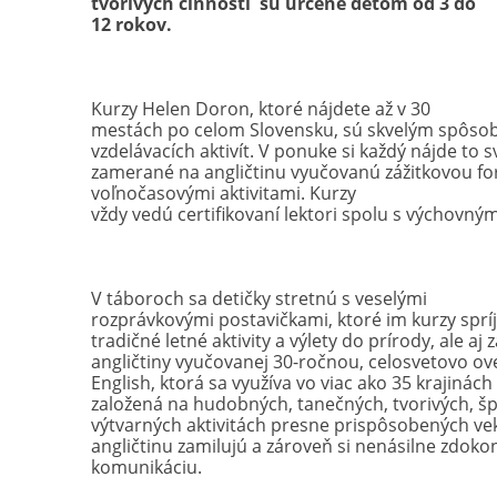
tvorivých činností sú určené deťom od 3 do
12 rokov.
Kurzy Helen Doron, ktoré nájdete až v 30
mestách po celom Slovensku, sú skvelým spôsob
vzdelávacích aktivít. V ponuke si každý nájde to
zamerané na angličtinu vyučovanú zážitkovou fo
voľnočasovými aktivitami. Kurzy
vždy vedú certifikovaní lektori spolu s výchovným
V táboroch sa detičky stretnú s veselými
rozprávkovými postavičkami, ktoré im kurzy sprí
tradičné letné aktivity a výlety do prírody, ale a
angličtiny vyučovanej 30-ročnou, celosvetovo 
English, ktorá sa využíva vo viac ako 35 krajinách
založená na hudobných, tanečných, tvorivých, šp
výtvarných aktivitách presne prispôsobených veku 
angličtinu zamilujú a zároveň si nenásilne zdokon
komunikáciu.