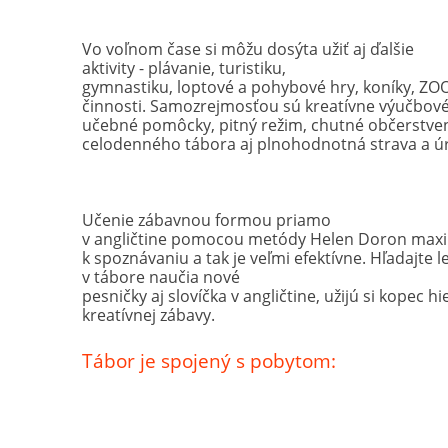
Vo voľnom čase si môžu dosýta užiť aj ďalšie
aktivity - plávanie, turistiku,
gymnastiku, loptové a pohybové hry, koníky, ZOO
činnosti. Samozrejmosťou sú kreatívne výučbové
učebné pomôcky, pitný režim, chutné občerstven
celodenného tábora aj plnohodnotná strava a úr
Učenie zábavnou formou priamo
v angličtine pomocou metódy Helen Doron maxim
k spoznávaniu a tak je veľmi efektívne. Hľadajte
v tábore naučia nové
pesničky aj slovíčka v angličtine, užijú si kopec h
kreatívnej zábavy.
Tábor je spojený s pobytom: