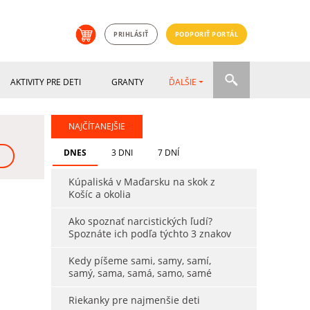
PRIHLÁSIŤ
PODPORIŤ PORTÁL
AKTIVITY PRE DETI
GRANTY
ĎALŠIE
NAJČÍTANEJŠIE
DNES
3 DNI
7 DNÍ
Kúpaliská v Maďarsku na skok z
Košíc a okolia
Ako spoznať narcistických ľudí?
Spoznáte ich podľa týchto 3 znakov
Kedy píšeme sami, samy, samí,
samý, sama, samá, samo, samé
Riekanky pre najmenšie deti