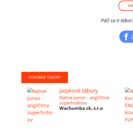
VY
Páči sa ti tábo
PODOBNÉ TÁBORY
Jazykové tábory
Native Junior - angličtina
superhrdinov
Wachumba ck, s.r.o