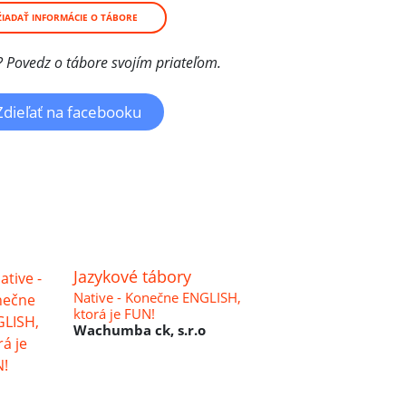
ŽIADAŤ INFORMÁCIE O TÁBORE
r? Povedz o tábore svojím priateľom.
Zdieľať na facebooku
Jazykové tábory
Native - Konečne ENGLISH,
ktorá je FUN!
Wachumba ck, s.r.o