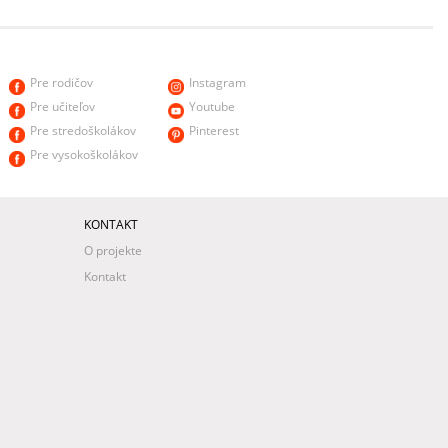
Pre rodičov
Instagram
Pre učiteľov
Youtube
Pre stredoškolákov
Pinterest
Pre vysokoškolákov
KONTAKT
O projekte
Kontakt