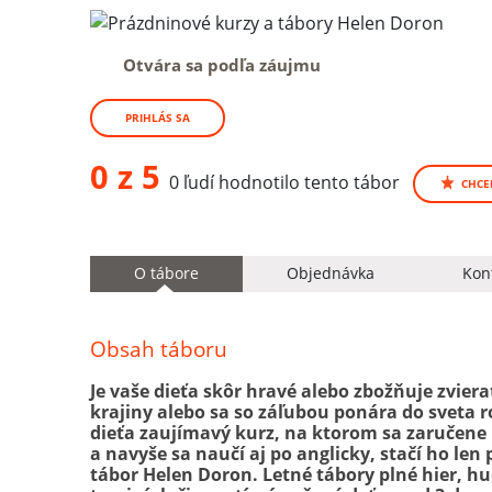
Otvára sa podľa záujmu
PRIHLÁS SA
0 z 5
0 ľudí hodnotilo tento tábor
CHCE
O tábore
Objednávka
Kon
Obsah táboru
Je vaše dieťa skôr hravé alebo zbožňuje zvie
krajiny alebo sa so záľubou ponára do sveta r
dieťa zaujímavý kurz, na ktorom sa zaručene
a navyše sa naučí aj po anglicky, stačí ho len
tábor Helen Doron. Letné tábory plné hier, hu