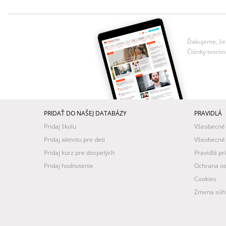
Ďakujeme, že 
Články tvorím
PRIDAŤ DO NAŠEJ DATABÁZY
PRAVIDLÁ
Pridaj školu
Všeobecné
Pridaj aktivitu pre deti
Všeobecné
Pridaj kurz pre dospelých
Pravidlá pr
Pridaj hodnotenie
Ochrana os
Cookies
Zmena súhl