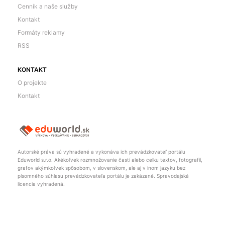
Cenník a naše služby
Kontakt
Formáty reklamy
RSS
KONTAKT
O projekte
Kontakt
Autorské práva sú vyhradené a vykonáva ich prevádzkovateľ portálu
Eduworld s.r.o. Akékoľvek rozmnožovanie častí alebo celku textov, fotografií,
grafov akýmkoľvek spôsobom, v slovenskom, ale aj v inom jazyku bez
písomného súhlasu prevádzkovateľa portálu je zakázané. Spravodajská
licencia vyhradená.