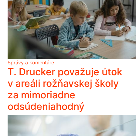
Správy a komentáre
T. Drucker považuje útok
v areáli rožňavskej školy
za mimoriadne
odsúdeniahodný