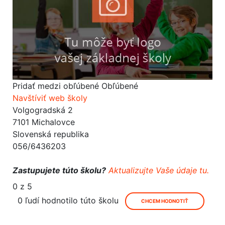
Pridať medzi obľúbené
Obľúbené
Navštíviť web školy
Volgogradská 2
7101 Michalovce
Slovenská republika
056/6436203
Zastupujete túto školu?
Aktualizujte Vaše údaje tu.
0 z 5
0 ľudí hodnotilo túto školu
CHCEM HODNOTIŤ