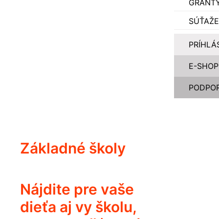
GRANT
SÚŤAŽE
PRÍHLÁ
E-SHOP
PODPOR
Základné školy
Nájdite pre vaše
dieťa aj vy školu,