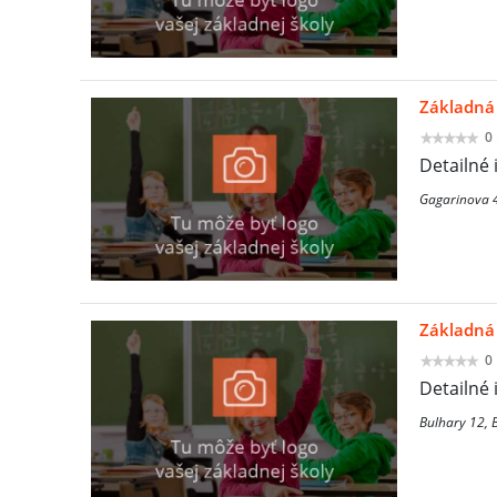
Základná 
0
Detailné 
Gagarinova 4
Základná 
0
Detailné 
Bulhary 12, 