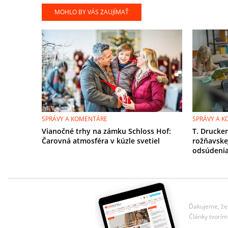
MOHLO BY VÁS ZAUJÍMAŤ
SPRÁVY A KOMENTÁRE
SPRÁVY A 
Vianočné trhy na zámku Schloss Hof:
T. Drucker
Čarovná atmosféra v kúzle svetiel
rožňavske
odsúdeni
Ďakujeme, že 
Články tvorím