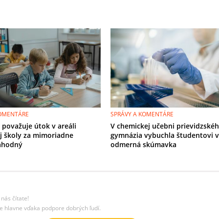
KOMENTÁRE
SPRÁVY A KOMENTÁRE
 považuje útok v areáli
V chemickej učebni prievidzské
j školy za mimoriadne
gymnázia vybuchla študentovi v
ahodný
odmerná skúmavka
nás čítate!
e hlavne vďaka podpore dobrých ľudí.