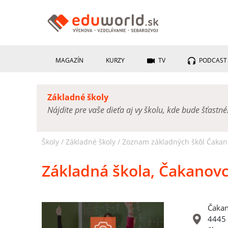
MAGAZÍN
KURZY
TV
PODCAST
Základné školy
Nájdite pre vaše dieťa aj vy školu, kde bude šťastné
Školy /
Základné školy
/
Zoznam základných škôl Čakan
Základná škola, Čakanovc
Čakan
4445