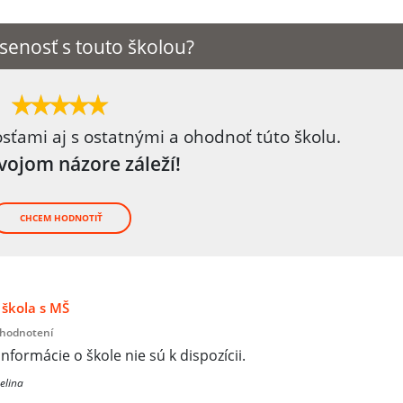
senosť s touto školou?
osťami aj s ostatnými a ohodnoť túto školu.
tvojom názore záleží!
CHCEM HODNOTIŤ
škola s MŠ
 hodnotení
informácie o škole nie sú k dispozícii.
elina