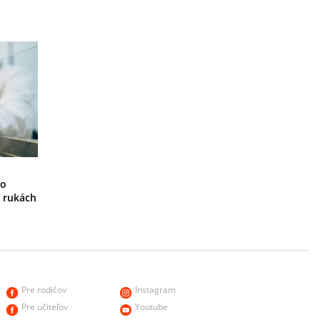
ho
 rukách
Pre rodičov
Instagram
Pre učiteľov
Youtube