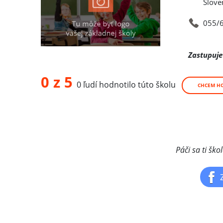
Slove
055/
Zastupuje
0 z 5
0 ľudí hodnotilo túto školu
CHCEM H
Páči sa ti ško