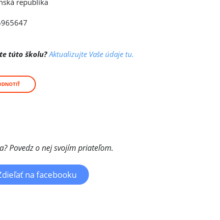
nská republika
6965647
te túto školu?
Aktualizujte Vaše údaje tu.
ODNOTIŤ
la? Povedz o nej svojím priateľom.
Zdieľať na facebooku