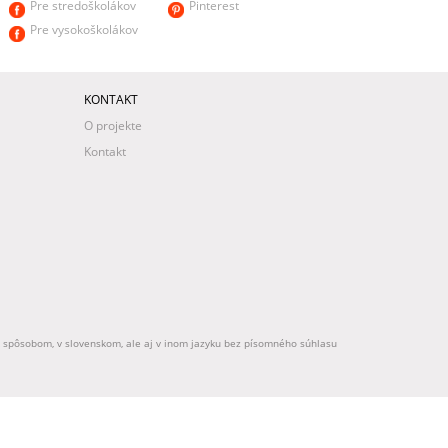
Pre stredoškolákov
Pinterest
Pre vysokoškolákov
KONTAKT
O projekte
Kontakt
ek spôsobom, v slovenskom, ale aj v inom jazyku bez písomného súhlasu