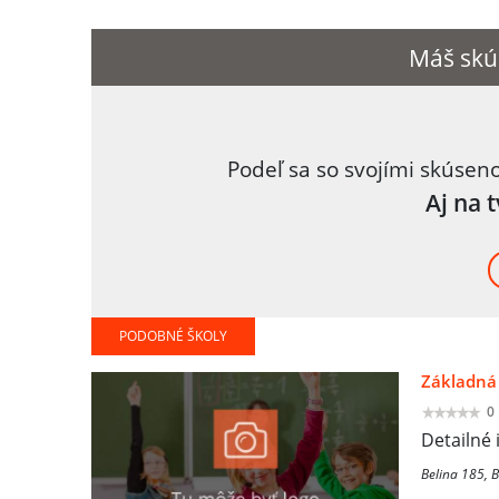
Máš skú
Podeľ sa so svojími skúsen
Aj na 
PODOBNÉ ŠKOLY
Základná 
0
Detailné 
Belina 185, B