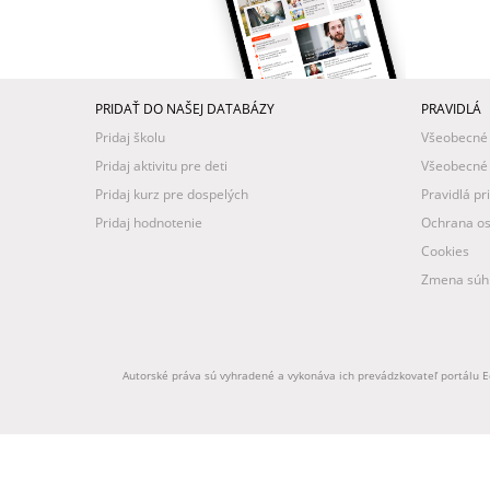
PRIDAŤ DO NAŠEJ DATABÁZY
PRAVIDLÁ
Pridaj školu
Všeobecné
Pridaj aktivitu pre deti
Všeobecné
Pridaj kurz pre dospelých
Pravidlá pr
Pridaj hodnotenie
Ochrana os
Cookies
Zmena súhl
Autorské práva sú vyhradené a vykonáva ich prevádzkovateľ portálu Ed