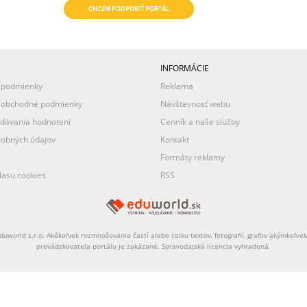
CHCEM PODPORIŤ PORTÁL
INFORMÁCIE
 podmienky
Reklama
 obchodné podmienky
Návštevnosť webu
idávania hodnotení
Cenník a naše služby
obných údajov
Kontakt
Formáty reklamy
asu cookies
RSS
uworld s.r.o. Akékoľvek rozmnožovanie častí alebo celku textov, fotografií, grafov akýmkoľv
prevádzkovateľa portálu je zakázané. Spravodajská licencia vyhradená.