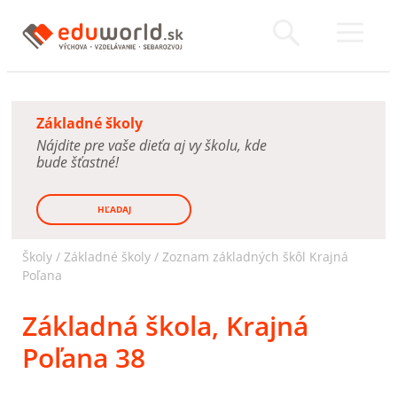
Základné školy
Nájdite pre vaše dieťa aj vy školu, kde
bude šťastné!
HĽADAJ
Školy /
Základné školy
/
Zoznam základných škôl Krajná
Poľana
Základná škola, Krajná
Poľana 38