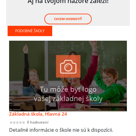
Aj na tvojom názore záleží!
CHCEM HODNOTIŤ
PODOBNÉ ŠKOLY
Základná škola, Hlavná 24
0 hodnotení
Detailné informácie o škole nie sú k dispozícii.