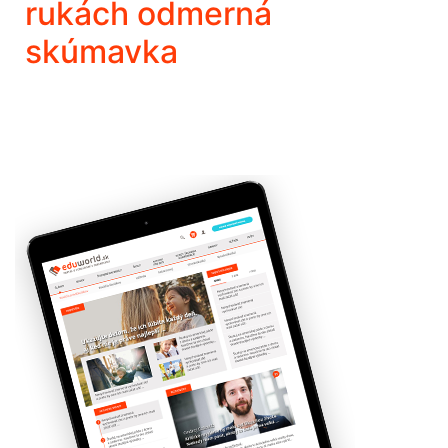
rukách odmerná
skúmavka