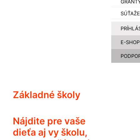
GRANT
SÚŤAŽE
PRÍHLÁ
E-SHOP
PODPOR
Základné školy
Nájdite pre vaše
dieťa aj vy školu,