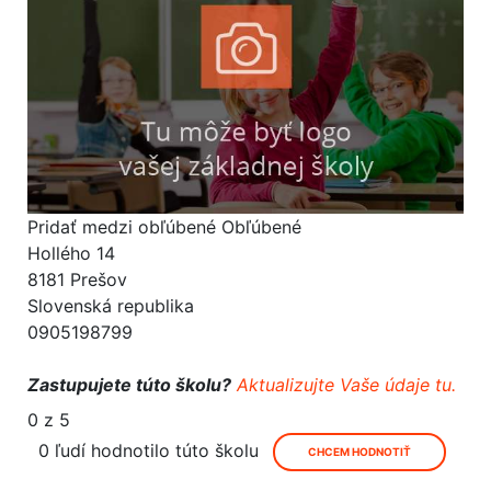
Pridať medzi obľúbené
Obľúbené
Hollého 14
8181 Prešov
Slovenská republika
0905198799
Zastupujete túto školu?
Aktualizujte Vaše údaje tu.
0 z 5
0 ľudí hodnotilo túto školu
CHCEM HODNOTIŤ