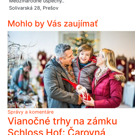
Medzinárodné úspechy..
Solivarská 28, Prešov
Mohlo by Vás zaujímať
Správy a komentáre
Vianočné trhy na zámku
Schloss Hof: Čarovná