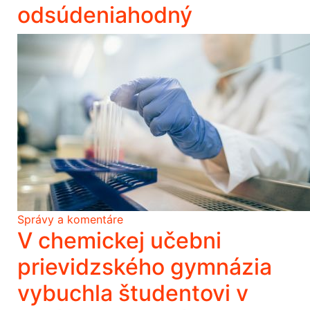
odsúdeniahodný
Správy a komentáre
V chemickej učebni
prievidzského gymnázia
vybuchla študentovi v