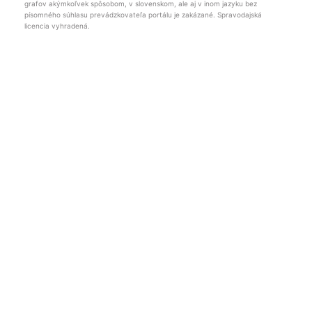
grafov akýmkoľvek spôsobom, v slovenskom, ale aj v inom jazyku bez
písomného súhlasu prevádzkovateľa portálu je zakázané. Spravodajská
licencia vyhradená.