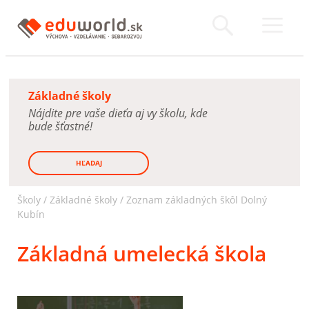
Základné školy
Nájdite pre vaše dieťa aj vy školu, kde
bude šťastné!
HĽADAJ
Školy /
Základné školy
/
Zoznam základných škôl Dolný
Kubín
Základná umelecká škola