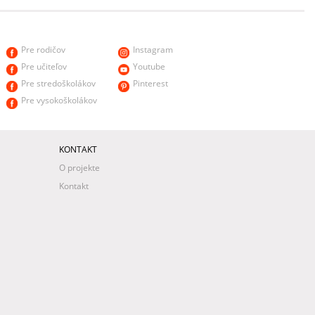
Pre rodičov
Instagram
Pre učiteľov
Youtube
Pre stredoškolákov
Pinterest
Pre vysokoškolákov
KONTAKT
O projekte
Kontakt