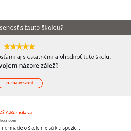
senosť s touto školou?
osťami aj s ostatnými a ohodnoť túto školu.
tvojom názore záleží!
CHCEM HODNOTIŤ
ZŠ A.Bernoláka
 hodnotení
informácie o škole nie sú k dispozícii.