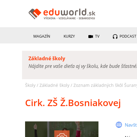
MAGAZÍN
KURZY
TV
PODCAST
Základné školy
Nájdite pre vaše dieťa aj vy školu, kde bude šťastné
Školy /
Základné školy
/
Zoznam základných škôl Šuran
Cirk. ZŠ Ž.Bosniakovej
Navšt