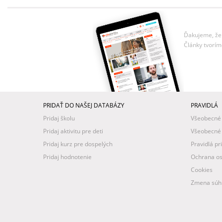
Ďakujeme, že 
Články tvorím
PRIDAŤ DO NAŠEJ DATABÁZY
PRAVIDLÁ
Pridaj školu
Všeobecné
Pridaj aktivitu pre deti
Všeobecné
Pridaj kurz pre dospelých
Pravidlá pr
Pridaj hodnotenie
Ochrana os
Cookies
Zmena súhl