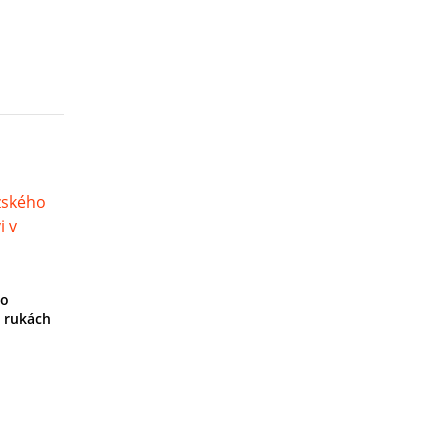
ho
 rukách