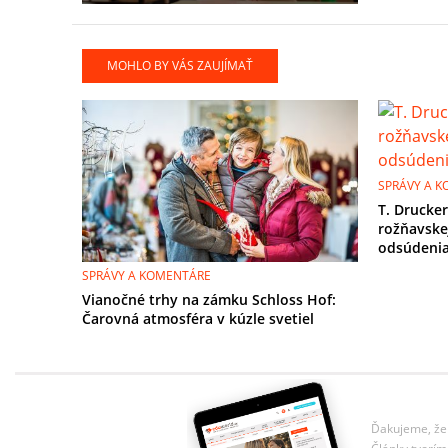
MOHLO BY VÁS ZAUJÍMAŤ
SPRÁVY A 
T. Drucker
rožňavske
odsúdeni
SPRÁVY A KOMENTÁRE
Vianočné trhy na zámku Schloss Hof:
Čarovná atmosféra v kúzle svetiel
Ďakujeme, že 