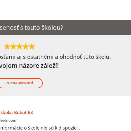
senosť s touto školou?
osťami aj s ostatnými a ohodnoť túto školu.
tvojom názore záleží!
CHCEM HODNOTIŤ
škola, Bobot 63
 hodnotení
informácie o škole nie sú k dispozícii.