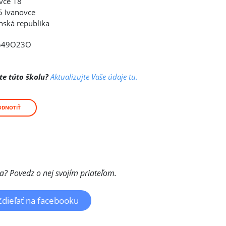
vce 18
 Ivanovce
nská republika
649O23O
te túto školu?
Aktualizujte Vaše údaje tu.
ODNOTIŤ
la? Povedz o nej svojím priateľom.
Zdieľať na facebooku