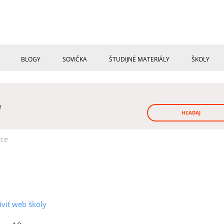
BLOGY
SOVIČKA
ŠTUDIJNÉ MATERIÁLY
ŠKOLY
!
HĽADAJ
vce
íviť web školy