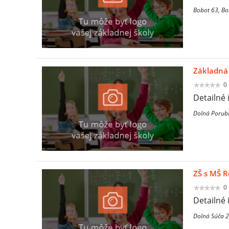
Bobot 63, Bo
Základná 
0
Detailné 
Dolná Porub
ZŠ s MŠ 
0
Detailné 
Dolná Súča 2