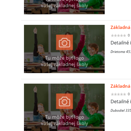
Základná 
0
Detailné 
Drietoma 45
Základná 
0
Detailné 
Dubodiel 335