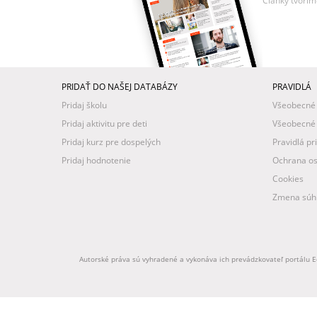
Články tvorím
PRIDAŤ DO NAŠEJ DATABÁZY
PRAVIDLÁ
Pridaj školu
Všeobecné
Pridaj aktivitu pre deti
Všeobecné
Pridaj kurz pre dospelých
Pravidlá pr
Pridaj hodnotenie
Ochrana os
Cookies
Zmena súhl
Autorské práva sú vyhradené a vykonáva ich prevádzkovateľ portálu Ed