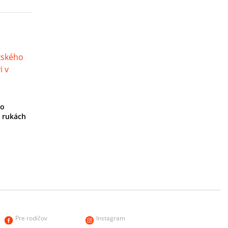
ho
 rukách
Pre rodičov
Instagram