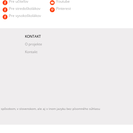
Pre učiteľov
Youtube
Pre stredoškolákov
Pinterest
Pre vysokoškolákov
KONTAKT
O projekte
Kontakt
ek spôsobom, v slovenskom, ale aj v inom jazyku bez písomného súhlasu