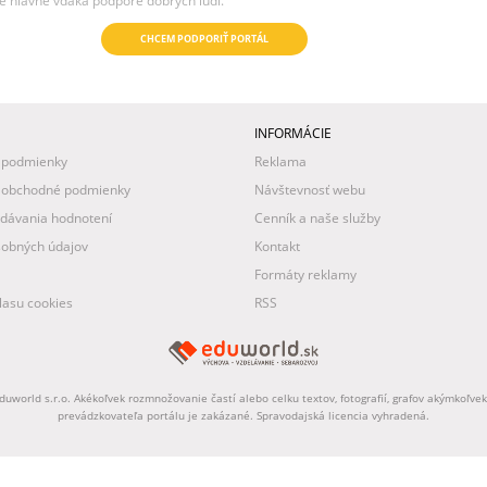
e hlavne vďaka podpore dobrých ľudí.
CHCEM PODPORIŤ PORTÁL
INFORMÁCIE
 podmienky
Reklama
 obchodné podmienky
Návštevnosť webu
idávania hodnotení
Cenník a naše služby
obných údajov
Kontakt
Formáty reklamy
asu cookies
RSS
uworld s.r.o. Akékoľvek rozmnožovanie častí alebo celku textov, fotografií, grafov akýmkoľv
prevádzkovateľa portálu je zakázané. Spravodajská licencia vyhradená.