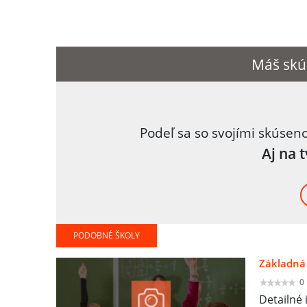
Máš skú
Podeľ sa so svojími skúsen
Aj na 
PODOBNÉ ŠKOLY
Základná 
0
Detailné 