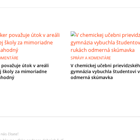
KOMENTÁRE
SPRÁVY A KOMENTÁRE
 považuje útok v areáli
V chemickej učebni prievidzské
j školy za mimoriadne
gymnázia vybuchla študentovi v
ahodný
odmerná skúmavka
nás čítate!