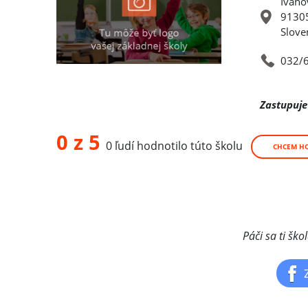
Ivano
91305
Slove
032/
Zastupuje
0 z 5
0 ľudí hodnotilo túto školu
CHCEM H
Páči sa ti ško