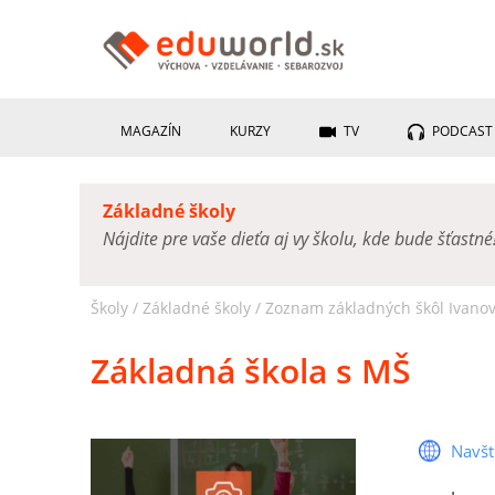
MAGAZÍN
KURZY
TV
PODCAST
Základné školy
Nájdite pre vaše dieťa aj vy školu, kde bude šťastné
Školy /
Základné školy
/
Zoznam základných škôl Ivano
Základná škola s MŠ
Navšt