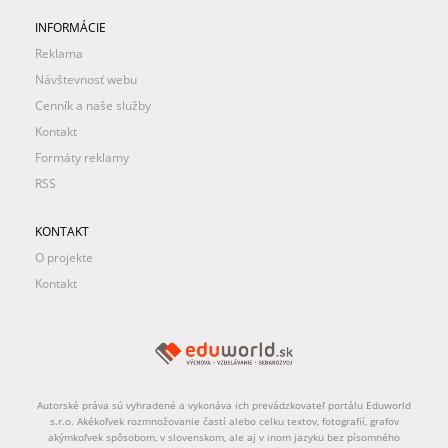
INFORMÁCIE
Reklama
Návštevnosť webu
Cenník a naše služby
Kontakt
Formáty reklamy
RSS
KONTAKT
O projekte
Kontakt
Autorské práva sú vyhradené a vykonáva ich prevádzkovateľ portálu Eduworld
s.r.o. Akékoľvek rozmnožovanie častí alebo celku textov, fotografií, grafov
akýmkoľvek spôsobom, v slovenskom, ale aj v inom jazyku bez písomného