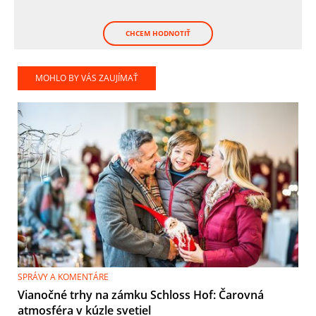
CHCEM HODNOTIŤ
MOHLO BY VÁS ZAUJÍMAŤ
SPRÁVY A KOMENTÁRE
Vianočné trhy na zámku Schloss Hof: Čarovná
atmosféra v kúzle svetiel