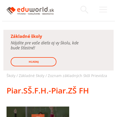
Základné školy
Nájdite pre vaše dieťa aj vy školu, kde
bude šťastné!
HĽADAJ
Školy /
Základné školy
/
Zoznam základných škôl Prievidza
Piar.SŠ.F.H.-Piar.ZŠ FH