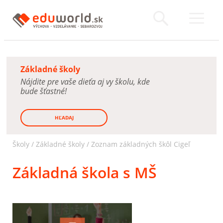
Základné školy
Nájdite pre vaše dieťa aj vy školu, kde
bude šťastné!
HĽADAJ
Školy /
Základné školy
/
Zoznam základných škôl Cigeľ
Základná škola s MŠ