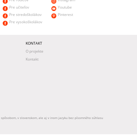
Pre učiteľov
Youtube
Pre stredoškolákov
Pinterest
Pre vysokoškolákov
KONTAKT
O projekte
Kontakt
ek spôsobom, v slovenskom, ale aj v inom jazyku bez písomného súhlasu