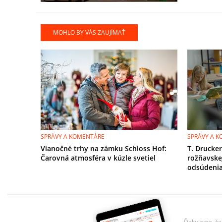
MOHLO BY VÁS ZAUJÍMAŤ
SPRÁVY A KOMENTÁRE
SPRÁVY A 
Vianočné trhy na zámku Schloss Hof:
T. Drucker
Čarovná atmosféra v kúzle svetiel
rožňavske
odsúdeni
Ďakujeme, že 