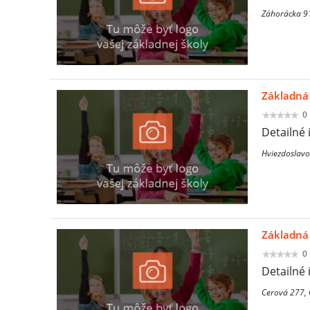
Záhorácka 91
Základná 
0
Detailné 
Hviezdoslavo
Základná 
0
Detailné 
Cerová 277,