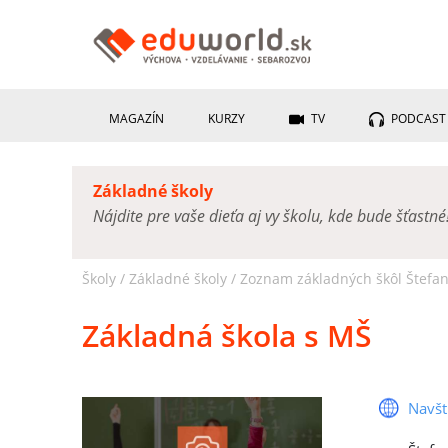
MAGAZÍN
KURZY
TV
PODCAST
Základné školy
Nájdite pre vaše dieťa aj vy školu, kde bude šťastné
Školy /
Základné školy
/
Zoznam základných škôl Štefa
Základná škola s MŠ
Navšt