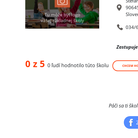
Štefa
90645
Slove
034/
Zastupuje
0 z 5
0 ľudí hodnotilo túto školu
CHCEM H
Páči sa ti ško