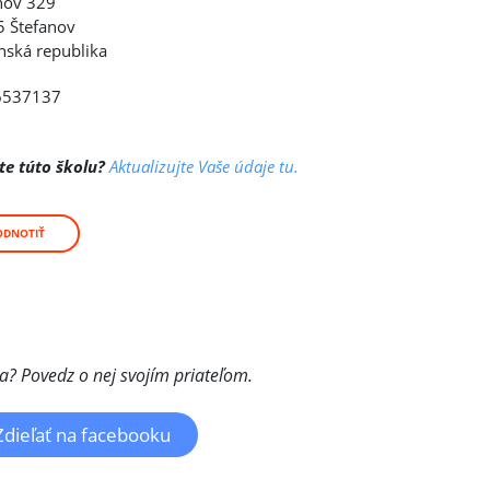
nov 329
 Štefanov
nská republika
6537137
te túto školu?
Aktualizujte Vaše údaje tu.
ODNOTIŤ
la? Povedz o nej svojím priateľom.
Zdieľať na facebooku