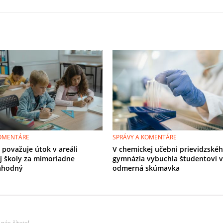
KOMENTÁRE
SPRÁVY A KOMENTÁRE
 považuje útok v areáli
V chemickej učebni prievidzské
j školy za mimoriadne
gymnázia vybuchla študentovi v
ahodný
odmerná skúmavka
nás čítate!