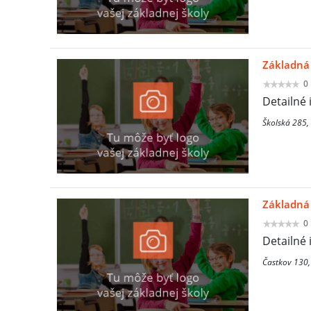
Základná 
0
Detailné 
Školská 285,
Základná 
0
Detailné 
Častkov 130,