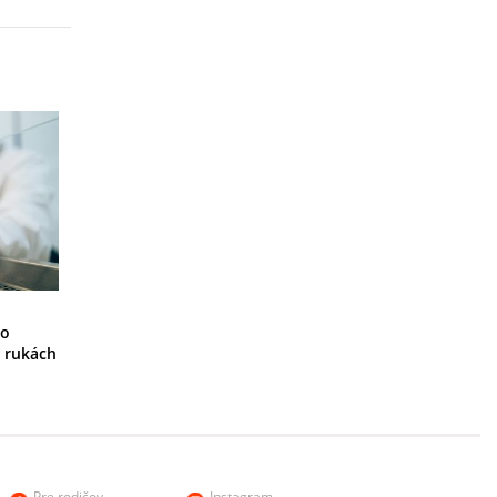
ho
 rukách
Pre rodičov
Instagram