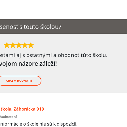
senosť s touto školou?
osťami aj s ostatnými a ohodnoť túto školu.
tvojom názore záleží!
CHCEM HODNOTIŤ
škola, Záhorácka 919
 hodnotení
informácie o škole nie sú k dispozícii.