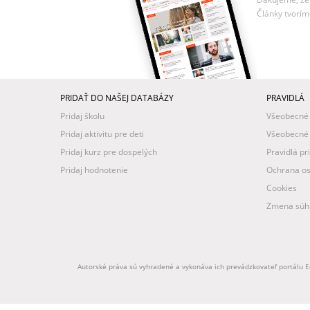
Články tvorím
PRIDAŤ DO NAŠEJ DATABÁZY
PRAVIDLÁ
Pridaj školu
Všeobecné
Pridaj aktivitu pre deti
Všeobecné
Pridaj kurz pre dospelých
Pravidlá pr
Pridaj hodnotenie
Ochrana os
Cookies
Zmena súhl
Autorské práva sú vyhradené a vykonáva ich prevádzkovateľ portálu Ed