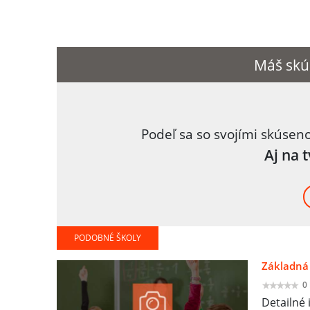
Máš skú
Podeľ sa so svojími skúsen
Aj na 
PODOBNÉ ŠKOLY
Základná 
0
Detailné 