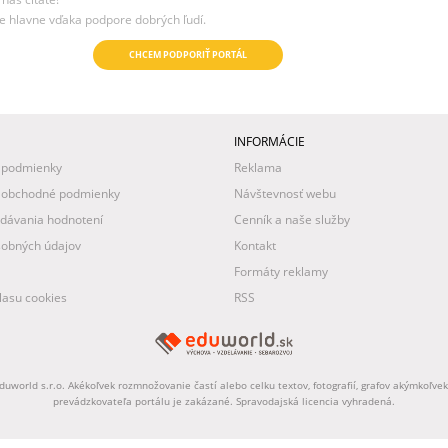
e hlavne vďaka podpore dobrých ľudí.
CHCEM PODPORIŤ PORTÁL
INFORMÁCIE
 podmienky
Reklama
 obchodné podmienky
Návštevnosť webu
idávania hodnotení
Cenník a naše služby
obných údajov
Kontakt
Formáty reklamy
asu cookies
RSS
uworld s.r.o. Akékoľvek rozmnožovanie častí alebo celku textov, fotografií, grafov akýmkoľv
prevádzkovateľa portálu je zakázané. Spravodajská licencia vyhradená.