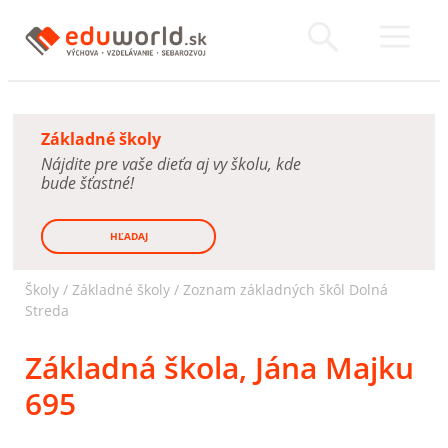
Základné školy
Nájdite pre vaše dieťa aj vy školu, kde
bude šťastné!
HĽADAJ
Školy /
Základné školy
/
Zoznam základných škôl Dolná
Streda
Základná škola, Jána Majku
695