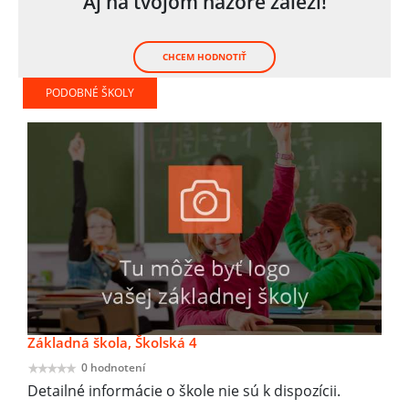
Aj na tvojom názore záleží!
CHCEM HODNOTIŤ
PODOBNÉ ŠKOLY
Základná škola, Školská 4
0 hodnotení
Detailné informácie o škole nie sú k dispozícii.