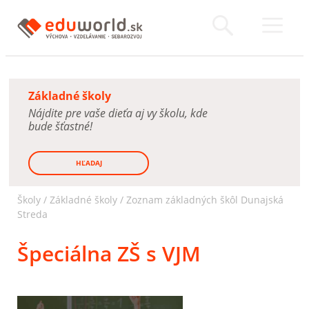
Základné školy
Nájdite pre vaše dieťa aj vy školu, kde
bude šťastné!
HĽADAJ
Školy /
Základné školy
/
Zoznam základných škôl Dunajská
Streda
Špeciálna ZŠ s VJM