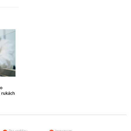
ho
 rukách
Pre rodičov
Instagram