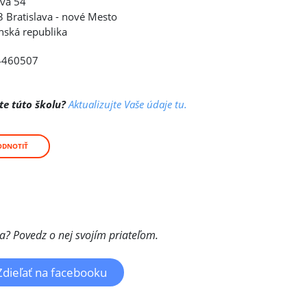
va 54
 Bratislava - nové Mesto
nská republika
4460507
te túto školu?
Aktualizujte Vaše údaje tu.
ODNOTIŤ
la? Povedz o nej svojím priateľom.
Zdieľať na facebooku