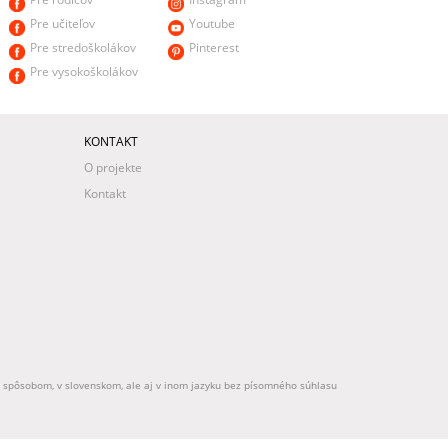
Pre učiteľov
Youtube
Pre stredoškolákov
Pinterest
Pre vysokoškolákov
KONTAKT
O projekte
Kontakt
ek spôsobom, v slovenskom, ale aj v inom jazyku bez písomného súhlasu