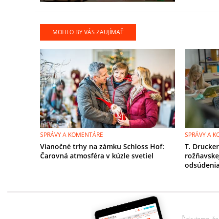
MOHLO BY VÁS ZAUJÍMAŤ
SPRÁVY A KOMENTÁRE
SPRÁVY A 
Vianočné trhy na zámku Schloss Hof:
T. Drucker
Čarovná atmosféra v kúzle svetiel
rožňavske
odsúdeni
Ďakujeme, že 