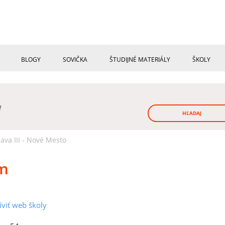
BLOGY
SOVIČKA
ŠTUDIJNÉ MATERIÁLY
ŠKOLY
!
HĽADAJ
ava III - Nové Mesto
om
íviť web školy