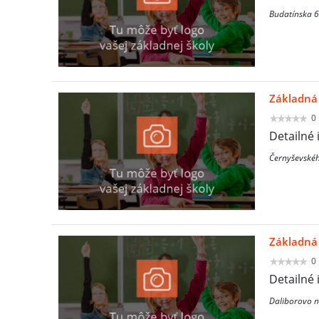
Budatínska 6
Základná
0
Detailné 
Černyševskéh
Základná
0
Detailné 
Daliborovo n