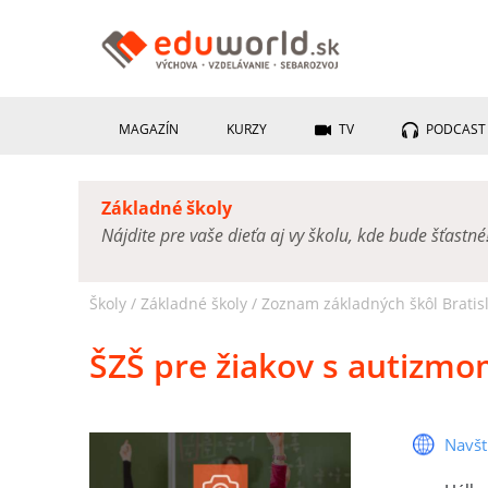
MAGAZÍN
KURZY
TV
PODCAST
Základné školy
Nájdite pre vaše dieťa aj vy školu, kde bude šťastné
Školy /
Základné školy
/
Zoznam základných škôl Bratisl
ŠZŠ pre žiakov s autizm
Navšt