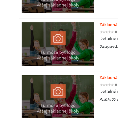
Základná 
0
Detailné 
Gessayova 2,
Základná 
0
Detailné 
Holíčska 50, 