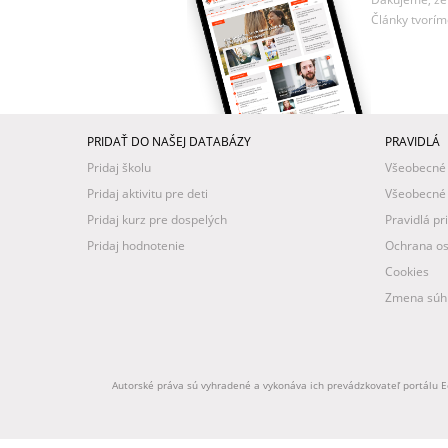
Články tvorím
PRIDAŤ DO NAŠEJ DATABÁZY
PRAVIDLÁ
Pridaj školu
Všeobecné
Pridaj aktivitu pre deti
Všeobecné
Pridaj kurz pre dospelých
Pravidlá pr
Pridaj hodnotenie
Ochrana os
Cookies
Zmena súhl
Autorské práva sú vyhradené a vykonáva ich prevádzkovateľ portálu Ed