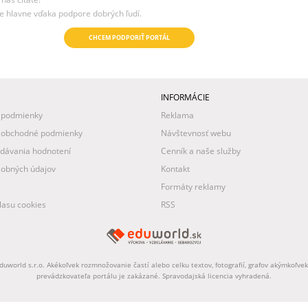
e hlavne vďaka podpore dobrých ľudí.
CHCEM PODPORIŤ PORTÁL
INFORMÁCIE
 podmienky
Reklama
 obchodné podmienky
Návštevnosť webu
idávania hodnotení
Cenník a naše služby
obných údajov
Kontakt
Formáty reklamy
asu cookies
RSS
uworld s.r.o. Akékoľvek rozmnožovanie častí alebo celku textov, fotografií, grafov akýmkoľv
prevádzkovateľa portálu je zakázané. Spravodajská licencia vyhradená.