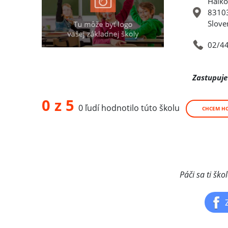
Hálko
83103
Slove
02/4
Zastupuje
0 z 5
0 ľudí hodnotilo túto školu
CHCEM H
Páči sa ti ško