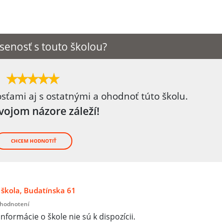
senosť s touto školou?
osťami aj s ostatnými a ohodnoť túto školu.
tvojom názore záleží!
CHCEM HODNOTIŤ
škola, Budatínska 61
 hodnotení
informácie o škole nie sú k dispozícii.