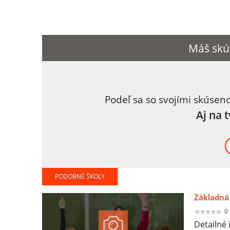
Máš skú
Podeľ sa so svojími skúsen
Aj na 
PODOBNÉ ŠKOLY
Základná 
0
Detailné 