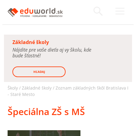
Základné školy
Nájdite pre vaše dieťa aj vy školu, kde
bude šťastné!
HĽADAJ
Školy /
Základné školy
/
Zoznam základných škôl Bratislava I
- Staré Mesto
Špeciálna ZŠ s MŠ