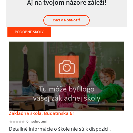
Aj na tvojom názore záleží!
CHCEM HODNOTIŤ
PODOBNÉ ŠKOLY
Základná škola, Budatínska 61
0 hodnotení
Detailné informácie o škole nie sú k dispozícii.