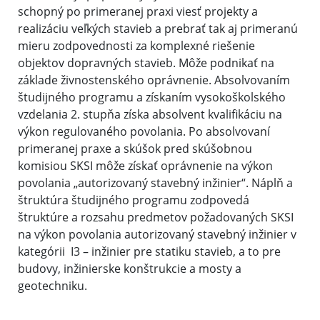
schopný po primeranej praxi viesť projekty a
realizáciu veľkých stavieb a prebrať tak aj primeranú
mieru zodpovednosti za komplexné riešenie
objektov dopravných stavieb. Môže podnikať na
základe živnostenského oprávnenie. Absolvovaním
študijného programu a získaním vysokoškolského
vzdelania 2. stupňa získa absolvent kvalifikáciu na
výkon regulovaného povolania. Po absolvovaní
primeranej praxe a skúšok pred skúšobnou
komisiou SKSI môže získať oprávnenie na výkon
povolania „autorizovaný stavebný inžinier“. Náplň a
štruktúra študijného programu zodpovedá
štruktúre a rozsahu predmetov požadovaných SKSI
na výkon povolania autorizovaný stavebný inžinier v
kategórii I3 – inžinier pre statiku stavieb, a to pre
budovy, inžinierske konštrukcie a mosty a
geotechniku.