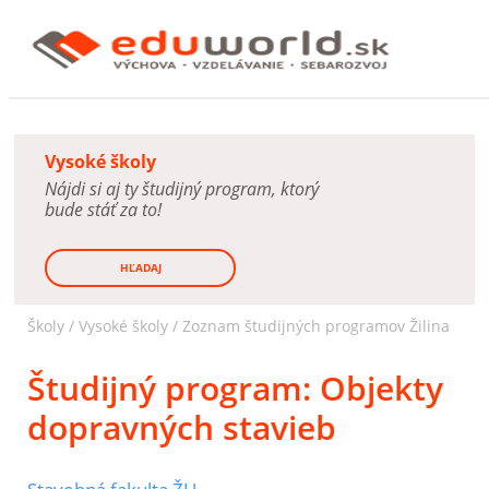
Vysoké školy
Nájdi si aj ty študijný program, ktorý
bude stáť za to!
HĽADAJ
Školy /
Vysoké školy
/
Zoznam študijných programov Žilina
Študijný program:
Objekty
dopravných stavieb