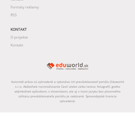
Formáty reklamy
RSS
KONTAKT
O projekte
Kontakt
Autorské práva sú vyhradené a vykonáva ich prevádzkovateľ portálu Eduworld
s.r.o. Akékoľvek rozmnožovanie častí alebo celku textov, fotografií, grafov
akýmkoľvek spôsobom, v slovenskom, ale aj v inom jazyku bez písomného
súhlasu prevádzkovateľa portálu je zakázané. Spravodajská licencia
vyhradená.