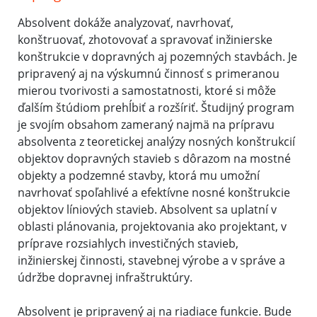
Absolvent dokáže analyzovať, navrhovať,
konštruovať, zhotovovať a spravovať inžinierske
konštrukcie v dopravných aj pozemných stavbách. Je
pripravený aj na výskumnú činnosť s primeranou
mierou tvorivosti a samostatnosti, ktoré si môže
ďalším štúdiom prehĺbiť a rozšíriť. Študijný program
je svojím obsahom zameraný najmä na prípravu
absolventa z teoretickej analýzy nosných konštrukcií
objektov dopravných stavieb s dôrazom na mostné
objekty a podzemné stavby, ktorá mu umožní
navrhovať spoľahlivé a efektívne nosné konštrukcie
objektov líniových stavieb. Absolvent sa uplatní v
oblasti plánovania, projektovania ako projektant, v
príprave rozsiahlych investičných stavieb,
inžinierskej činnosti, stavebnej výrobe a v správe a
údržbe dopravnej infraštruktúry.
Absolvent je pripravený aj na riadiace funkcie. Bude