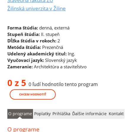
Stavebná fakulta ŽU
Žilinská univerzita v Žiline
Forma štúdia:
denná, externá
Stupeň štúdia:
II. stupeň
Dĺžka štúdia v rokoch:
2
Metóda štúdia:
Prezenčná
Udelený akademický titul:
Ing.
Vyučovací jazyk:
Slovenský jazyk
Zameranie:
Architektúra a staviteľstvo
0 z 5
0 ľudí hodnotilo tento program
CHCEM HODNOTIŤ
O programe
Poplatky
Prihláška
Ďalšie informácie
Kontakt
O programe