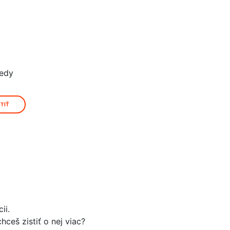
vedy
TIŤ
ii.
ceš zistiť o nej viac?