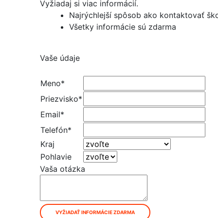
Vyžiadaj si viac informácií.
Najrýchlejší spôsob ako kontaktovať šk
Všetky informácie sú zdarma
Vaše údaje
Meno*
Priezvisko*
Email*
Telefón*
Kraj
Pohlavie
Vaša otázka
VYŽIADAŤ INFORMÁCIE ZDARMA