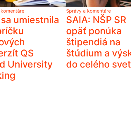
 komentáre
Správy a komentáre
sa umiestnila
SAIA: NŠP SR
bríčku
opäť ponúka
ových
štipendiá na
erzít QS
štúdium a vý
d University
do celého sve
king