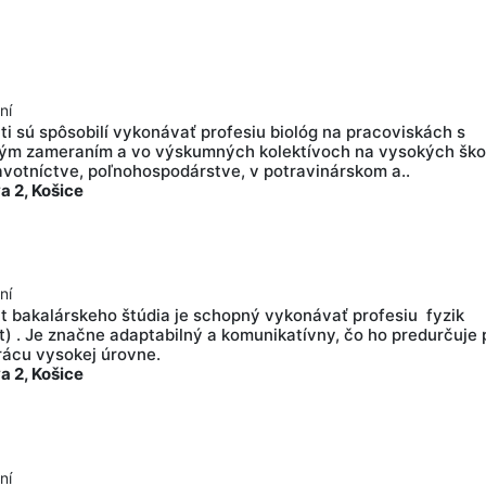
a
ní
i sú spôsobilí vykonávať profesiu biológ na pracoviskách s
kým zameraním a vo výskumných kolektívoch na vysokých ško
avotníctve, poľnohospodárstve, v potravinárskom a..
a 2, Košice
ní
t bakalárskeho štúdia je schopný vykonávať profesiu fyzik
t) . Je značne adaptabilný a komunikatívny, čo ho predurčuje 
rácu vysokej úrovne.
a 2, Košice
ní