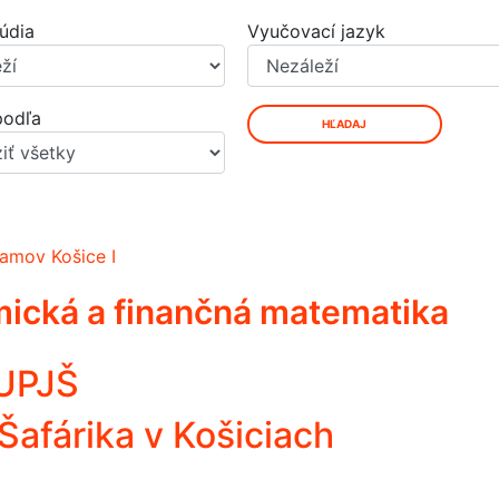
údia
Vyučovací jazyk
podľa
HĽADAJ
amov Košice I
ická a finančná matematika
 UPJŠ
Šafárika v Košiciach