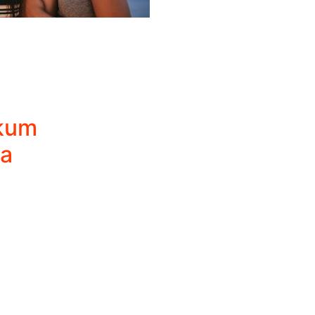
skum
ta