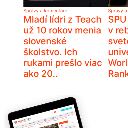
Správy a komentáre
Správy a
Mladí lídri z Teach
SPU 
už 10 rokov menia
v re
slovenské
svet
školstvo. Ich
univ
rukami prešlo viac
Worl
ako 20..
Ran