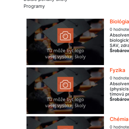
Programy
Biológi
0 hodnote
Absolvent
biologic
SAV, zdr
Šrobárov
Fyzika
0 hodnote
Absolven
(physicis
tímovú p
Šrobárov
Chémia
0 hodnote