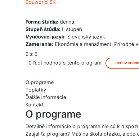
Eduworld SK
Forma štúdia:
denná
Stupeň štúdia:
I. stupeň
Vyučovací jazyk:
Slovenský jazyk
Zameranie:
Ekonómia a manažment, Prírodné 
0 z 5
0 ľudí hodnotilo tento program
CHCEM HODNO
O programe
Poplatky
Ďalšie informácie
Kontakt
O programe
Detailné informácie o programe nie sú k dispozíc
Zaujal ťa program? Máš na školu otázku, alebo ch