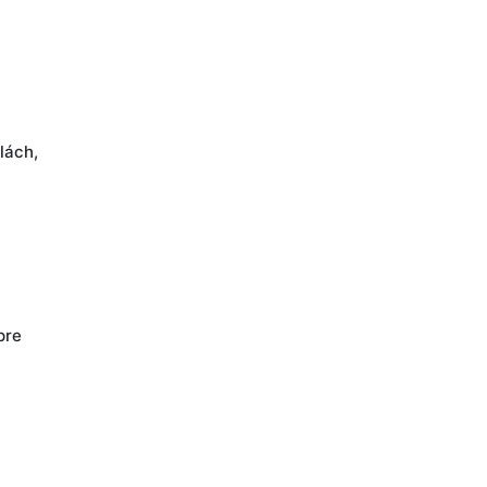
lách,
pre