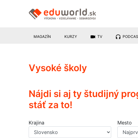
MAGAZÍN
KURZY
TV
PODCA
Vysoké školy
Nájdi si aj ty študijný p
stáť za to!
Krajina
Mesto