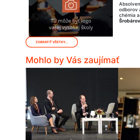
Absolven
odborov 
chémia a
Šrobárov
ZOBRATIŤ VŠETKY...
Mohlo by Vás zaujímať