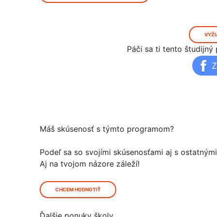
VYŽI
Páči sa ti tento študij
Z
Máš skúsenosť s týmto programom?
Podeľ sa so svojími skúsenosťami aj s ostatným
Aj na tvojom názore záleží!
CHCEM HODNOTIŤ
Ďalšie ponuky školy