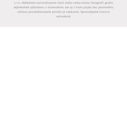
s.r.o. Akékoľvek rozmnožovanie častí alebo celku textov, fotografií, grafov
akýmkoľvek spôsobom, v slovenskom, ale aj v inom jazyku bez písomného
súhlasu prevádzkovateľa portálu je zakázané. Spravodajská licencia
vyhradená.