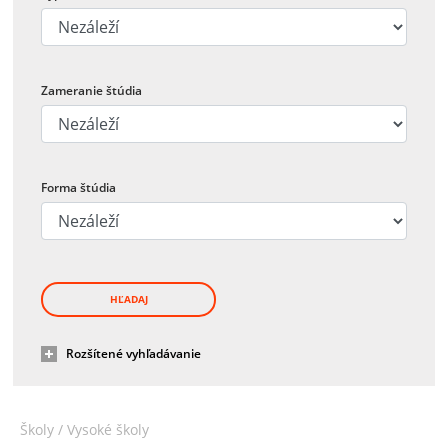
Zameranie štúdia
Forma štúdia
HĽADAJ
Rozšítené vyhľadávanie
Školy /
Vysoké školy