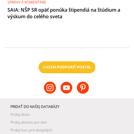
SPRÁVY A KOMENTÁRE
SAIA: NŠP SR opäť ponúka štipendiá na štúdium a
výskum do celého sveta
CHCEM PODPORIŤ PORTÁL
PRIDAŤ DO NAŠEJ DATABÁZY
Pridaj školu
Pridaj aktivitu pre deti
Pridaj kurz pre dospelých