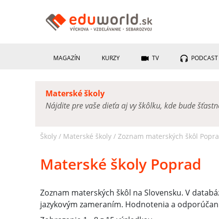
MAGAZÍN
KURZY
TV
PODCAST
Materské školy
Nájdite pre vaše dieťa aj vy škôlku, kde bude šťast
Školy /
Materské školy
/
Zoznam materských škôl Popr
Materské školy Poprad
Zoznam materských škôl na Slovensku. V databáz
jazykovým zameraním. Hodnotenia a odporúčania