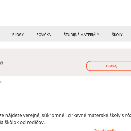
BLOGY
SOVIČKA
ŠTUDIJNÉ MATERIÁLY
ŠKOLY
né!
HĽADAJ
ad
e nájdete verejné, súkromné i cirkevné materské školy s r
 škôlok od rodičov.
Zoradiť podľa