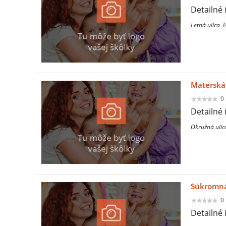
Detailné 
Letná ulica 
Materská 
0
Detailné 
Okružná ulic
Súkromná 
0
Detailné 