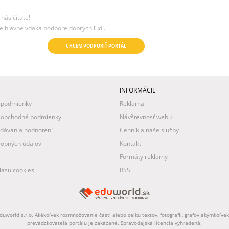
nás čítate!
e hlavne vďaka podpore dobrých ľudí.
CHCEM PODPORIŤ PORTÁL
INFORMÁCIE
 podmienky
Reklama
 obchodné podmienky
Návštevnosť webu
idávania hodnotení
Cenník a naše služby
obných údajov
Kontakt
Formáty reklamy
asu cookies
RSS
uworld s.r.o. Akékoľvek rozmnožovanie častí alebo celku textov, fotografií, grafov akýmkoľv
prevádzkovateľa portálu je zakázané. Spravodajská licencia vyhradená.