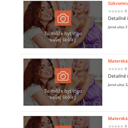
Súkromná 
0
Detailné 
Jarná ulica 
Materská 
0
Detailné 
Jarná ulica 
Materská 
0