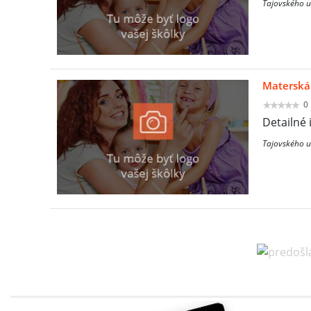
Tajovského u
Materská 
0
Detailné 
Tajovského u