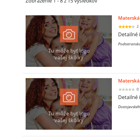
Zobrazenie 1 - 8 z 15 výsledkov
Materská 
2
Detailné 
Podtatranská
Materská 
0
Detailné 
Dostojevskéh