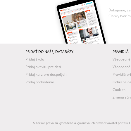
Ďakujeme, že 
Články tvorím
PRIDAŤ DO NAŠEJ DATABÁZY
PRAVIDLÁ
Pridaj školu
Všeobecné
Pridaj aktivitu pre deti
Všeobecné
Pridaj kurz pre dospelých
Pravidlá pr
Pridaj hodnotenie
Ochrana os
Cookies
Zmena súhl
Autorské práva sú vyhradené a vykonáva ich prevádzkovateľ portálu Ed