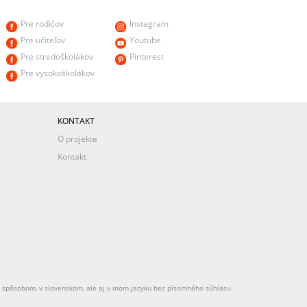
Pre rodičov
Instagram
Pre učiteľov
Youtube
Pre stredoškolákov
Pinterest
Pre vysokoškolákov
KONTAKT
O projekte
Kontakt
ek spôsobom, v slovenskom, ale aj v inom jazyku bez písomného súhlasu