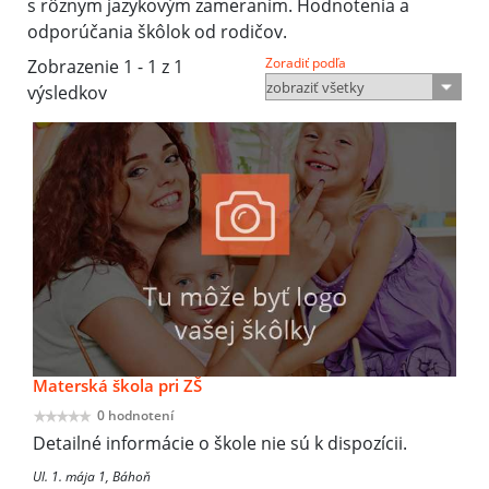
s rôznym jazykovým zameraním. Hodnotenia a
odporúčania škôlok od rodičov.
Zoradiť podľa
Zobrazenie 1 - 1 z 1
výsledkov
Materská škola pri ZŠ
0 hodnotení
Detailné informácie o škole nie sú k dispozícii.
Ul. 1. mája 1, Báhoň