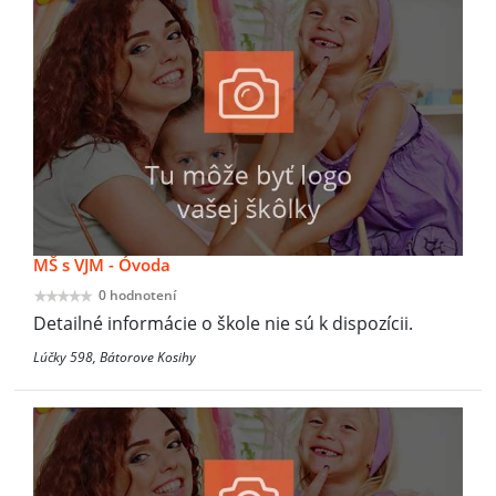
MŠ s VJM - Óvoda
0 hodnotení
Detailné informácie o škole nie sú k dispozícii.
Lúčky 598, Bátorove Kosihy