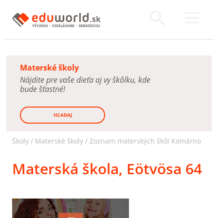
Materské školy
Nájdite pre vaše dieťa aj vy škôlku, kde
bude šťastné!
HĽADAJ
Školy /
Materské školy
/
Zoznam materských škôl Komárno
Materská škola, Eötvösa 64