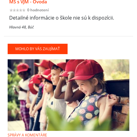
MŠ s VJM - Óvoda
0 hodnotení
Detailné informácie o škole nie sú k dispozícii.
Hlavná 48, Búč
MOHLO BY VÁS ZAUJÍMAŤ
SPRÁVY A KOMENTÁRE