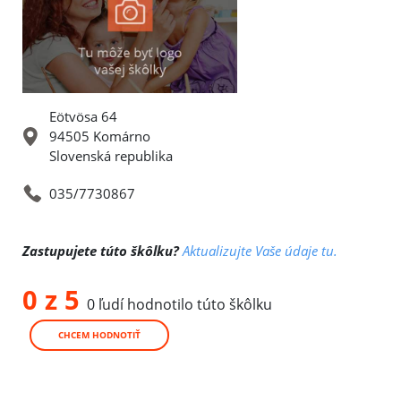
Eötvösa 64
94505 Komárno
Slovenská republika
035/7730867
Zastupujete túto škôlku?
Aktualizujte Vaše údaje tu.
0 z 5
0 ľudí hodnotilo túto škôlku
CHCEM HODNOTIŤ