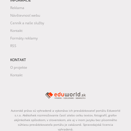
INFORMÁCIE
Reklama
Návštevnosť webu
Cenník a naše služby
Kontakt
Formáty reklamy
RSS
KONTAKT
O projekte
Kontakt
Autorské práva sú vyhradené a vykonáva ich prevádzkovateľ portálu Eduworld
s.r.o. Akékoľvek rozmnožovanie častí alebo celku textov, fotografií, grafov
akýmkoľvek spôsobom, v slovenskom, ale aj v inom jazyku bez písomného
súhlasu prevádzkovateľa portálu je zakázané. Spravodajská licencia
vyhradená.