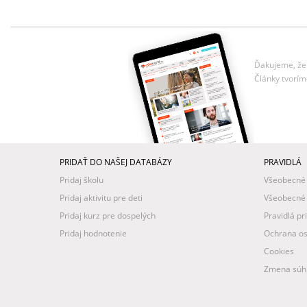
Ďakujeme, že 
Články tvorím
PRIDAŤ DO NAŠEJ DATABÁZY
PRAVIDLÁ
Pridaj školu
Všeobecné
Pridaj aktivitu pre deti
Všeobecné
Pridaj kurz pre dospelých
Pravidlá pr
Pridaj hodnotenie
Ochrana os
Cookies
Zmena súhl