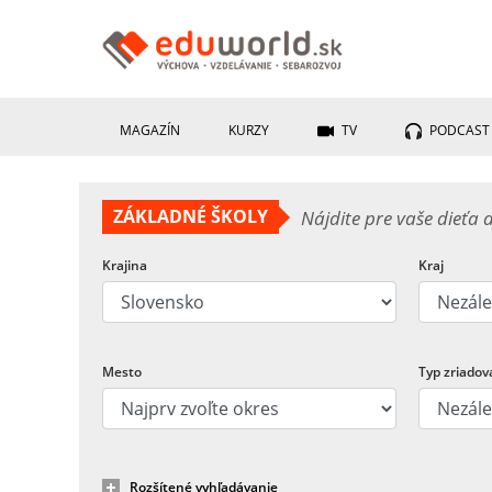
MAGAZÍN
KURZY
TV
PODCAST
ZÁKLADNÉ ŠKOLY
Nájdite pre vaše dieťa 
Krajina
Kraj
Mesto
Typ zriadov
Rozšítené vyhľadávanie