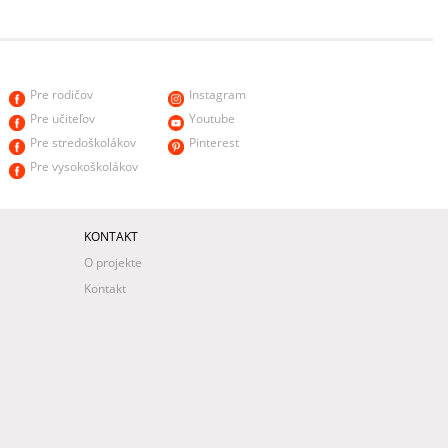
Pre rodičov
Instagram
Pre učiteľov
Youtube
Pre stredoškolákov
Pinterest
Pre vysokoškolákov
KONTAKT
O projekte
Kontakt