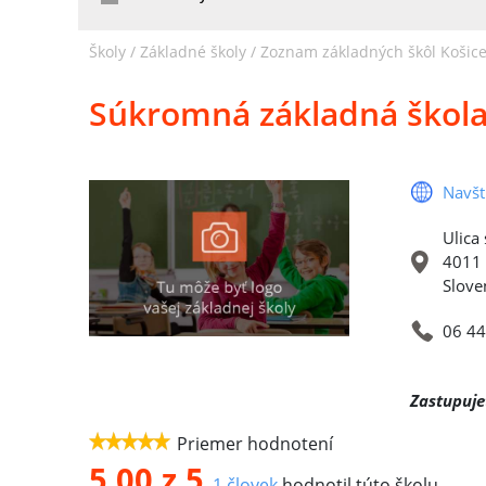
Školy /
Základné školy
/
Zoznam základných škôl Košice 
Súkromná základná škol
Navšt
Ulica
4011 
Slove
06 44
Zastupuje
Priemer hodnotení
5,00
z 5
1
človek
hodnotil túto školu