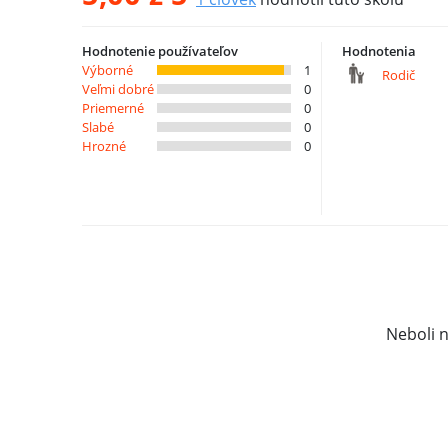
Hodnotenie používateľov
Hodnotenia
Výborné
1
Rodič
Veľmi dobré
0
Priemerné
0
Slabé
0
Hrozné
0
Neboli 