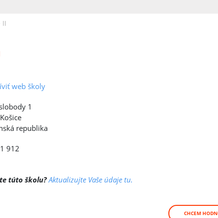
II
a
íviť web školy
 slobody 1
Košice
nská republika
1 912
te túto školu?
Aktualizujte Vaše údaje tu.
CHCEM HODN