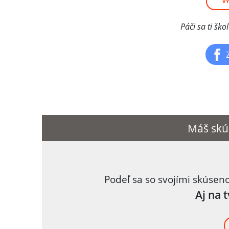
VY
Páči sa ti ško
Máš skú
Podeľ sa so svojími skúsen
Aj na 