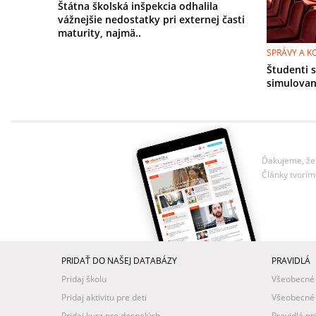
Štátna školská inšpekcia odhalila
vážnejšie nedostatky pri externej časti
maturity, najmä..
SPRÁVY A 
Študenti s
simulovan
Ďakujeme, že 
Články tvorím
PRIDAŤ DO NAŠEJ DATABÁZY
PRAVIDLÁ
Pridaj školu
Všeobecné
Pridaj aktivitu pre deti
Všeobecné
Pridaj kurz pre dospelých
Pravidlá pr