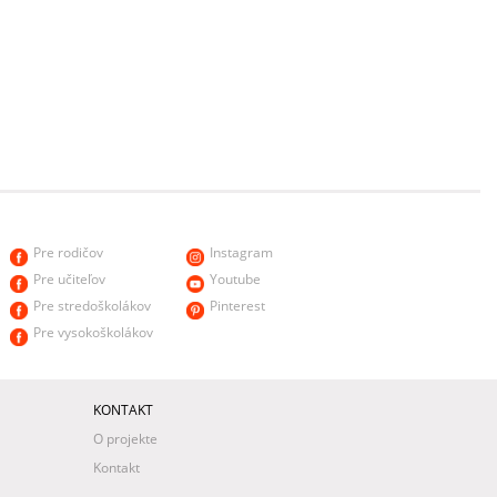
Pre rodičov
Instagram
Pre učiteľov
Youtube
Pre stredoškolákov
Pinterest
Pre vysokoškolákov
KONTAKT
O projekte
Kontakt