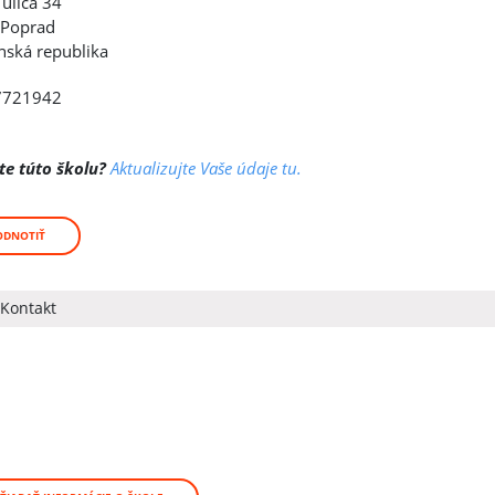
 ulica 34
 Poprad
nská republika
7721942
te túto školu?
Aktualizujte Vaše údaje tu.
ODNOTIŤ
Kontakt