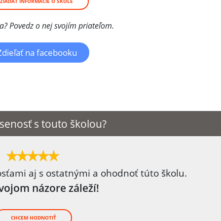
ŽIADAŤ INFORMÁCIE O ŠKOLE
la? Povedz o nej svojím priateľom.
Zdieľať na facebooku
senosť s touto školou?
osťami aj s ostatnými a ohodnoť túto školu.
tvojom názore záleží!
CHCEM HODNOTIŤ