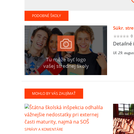
PODOBNÉ ŠKOLY
Súkr. str
0
Detailné 
Ul. 29. augu
MOHLO BY VÁS ZAUJÍMAŤ
SPRÁVY A KOMENTÁRE