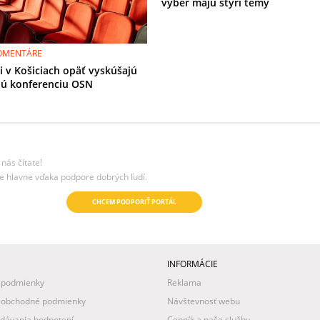
výber majú štyri témy
KOMENTÁRE
i v Košiciach opäť vyskúšajú
ú konferenciu OSN
nás čítate!
e hlavne vďaka podpore dobrých ľudí.
CHCEM PODPORIŤ PORTÁL
INFORMÁCIE
 podmienky
Reklama
 obchodné podmienky
Návštevnosť webu
idávania hodnotení
Cenník a naše služby