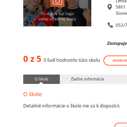
Letná
5801
Slove
052/
Zastupuje
0 z 5
0 ľudí hodnotilo túto skolu
CHCEM H
O škole
Ďalšie informácie
O škole
Detailné informácie o škole nie sú k dispozícii.