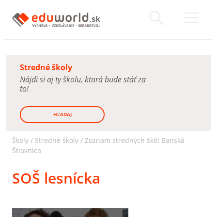
Stredné školy
Nájdi si aj ty školu, ktorá bude stáť za
to!
HĽADAJ
Školy /
Stredné školy
/
Zoznam stredných škôl Banská
Štiavnica
SOŠ lesnícka