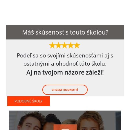
Máš skúsenosť s touto školou?
Podeľ sa so svojími skúsenosťami aj s
ostatnými a ohodnoť túto školu.
Aj na tvojom názore záleží!
CHCEM HODNOTIŤ
PODOBNÉ ŠKOLY