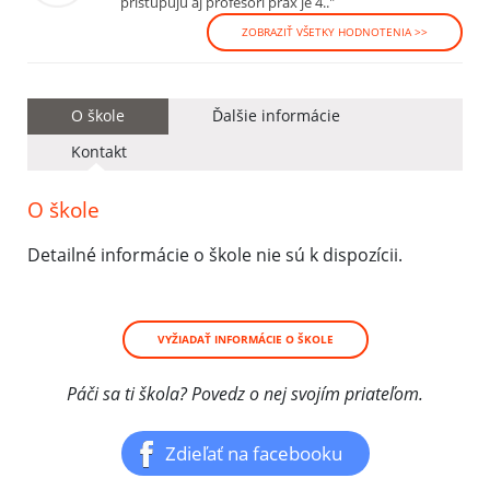
pristupuju aj profesori prax je 4.."
ZOBRAZIŤ VŠETKY HODNOTENIA >>
O škole
Ďalšie informácie
Kontakt
O škole
Detailné informácie o škole nie sú k dispozícii.
VYŽIADAŤ INFORMÁCIE O ŠKOLE
Páči sa ti škola? Povedz o nej svojím priateľom.
Zdieľať na facebooku