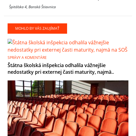
Špitálska 4, Banská Štiavnica
MOHLO BY VÁS ZAUJÍMAŤ
SPRÁVY A KOMENTÁRE
Štátna školská inšpekcia odhalila vážnejšie
nedostatky pri externej časti maturity, najmä..