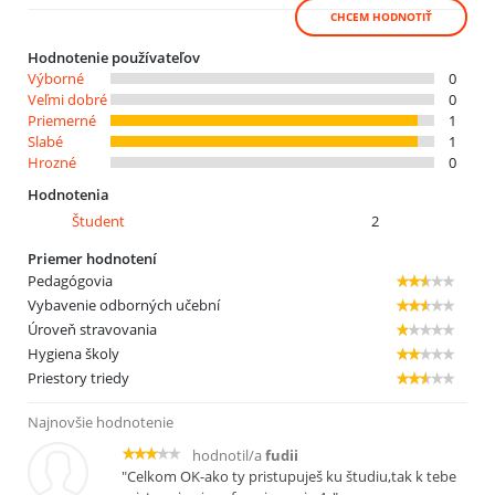
CHCEM HODNOTIŤ
Hodnotenie používateľov
Výborné
0
Veľmi dobré
0
Priemerné
1
Slabé
1
Hrozné
0
Hodnotenia
Študent
2
Priemer hodnotení
Pedagógovia
Vybavenie odborných učební
Úroveň stravovania
Hygiena školy
Priestory triedy
Najnovšie hodnotenie
hodnotil/a
fudii
"Celkom OK-ako ty pristupuješ ku študiu,tak k tebe