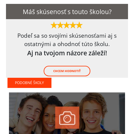
Máš skúsenosť s touto školou?
Podeľ sa so svojími skúsenosťami aj s
ostatnými a ohodnoť túto školu.
Aj na tvojom názore záleží!
CHCEM HODNOTIŤ
PODOBNÉ ŠKOLY