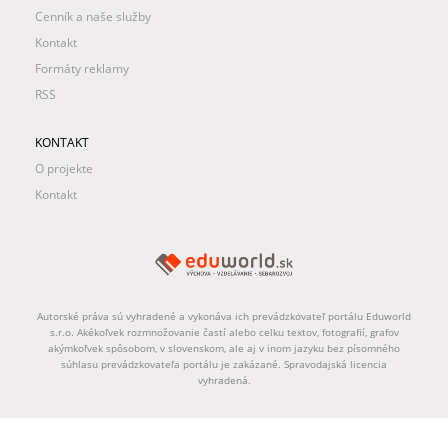
Cenník a naše služby
Kontakt
Formáty reklamy
RSS
KONTAKT
O projekte
Kontakt
Autorské práva sú vyhradené a vykonáva ich prevádzkovateľ portálu Eduworld
s.r.o. Akékoľvek rozmnožovanie častí alebo celku textov, fotografií, grafov
akýmkoľvek spôsobom, v slovenskom, ale aj v inom jazyku bez písomného
súhlasu prevádzkovateľa portálu je zakázané. Spravodajská licencia
vyhradená.