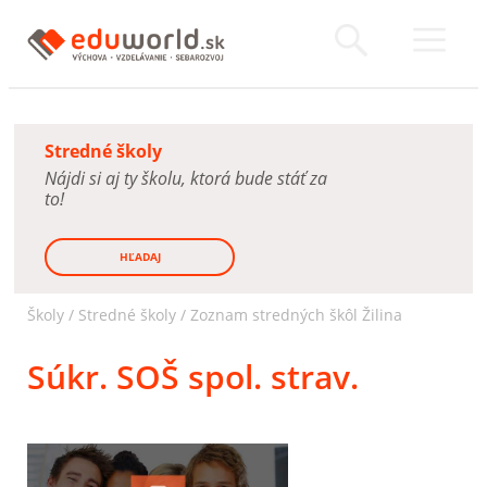
Stredné školy
Nájdi si aj ty školu, ktorá bude stáť za
to!
HĽADAJ
Školy /
Stredné školy
/
Zoznam stredných škôl Žilina
Súkr. SOŠ spol. strav.