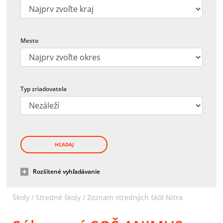
Mesto
Typ zriadovatela
HĽADAJ
Rozšítené vyhľadávanie
Školy /
Stredné školy
/
Zoznam stredných škôl Nitra