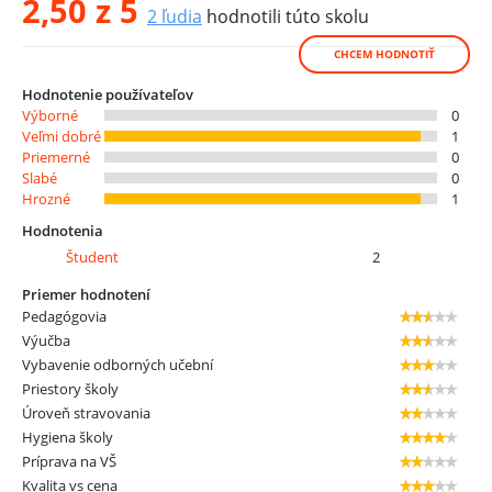
2,50
z 5
2
ľudia
hodnotili túto skolu
CHCEM HODNOTIŤ
Hodnotenie používateľov
Výborné
0
Veľmi dobré
1
Priemerné
0
Slabé
0
Hrozné
1
Hodnotenia
Študent
2
Priemer hodnotení
Pedagógovia
Výučba
Vybavenie odborných učební
Priestory školy
Úroveň stravovania
Hygiena školy
Príprava na VŠ
Kvalita vs cena