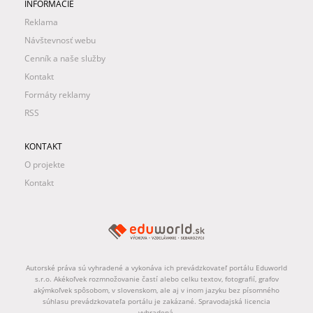
INFORMÁCIE
Reklama
Návštevnosť webu
Cenník a naše služby
Kontakt
Formáty reklamy
RSS
KONTAKT
O projekte
Kontakt
Autorské práva sú vyhradené a vykonáva ich prevádzkovateľ portálu Eduworld
s.r.o. Akékoľvek rozmnožovanie častí alebo celku textov, fotografií, grafov
akýmkoľvek spôsobom, v slovenskom, ale aj v inom jazyku bez písomného
súhlasu prevádzkovateľa portálu je zakázané. Spravodajská licencia
vyhradená.