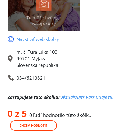
Navštíviť web škôlky
m. č. Turá Lúka 103
90701 Myjava
Slovenská republika
034/6213821
Zastupujete túto škôlku?
Aktualizujte Vaše údaje tu.
0 z 5
0 ľudí hodnotilo túto škôlku
CHCEM HODNOTIŤ