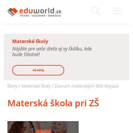
Materské školy
Nájdite pre vaše dieťa aj vy škôlku, kde
bude šťastné!
HĽADAJ
Školy /
Materské školy
/
Zoznam materských škôl Myjava
Materská škola pri ZŠ