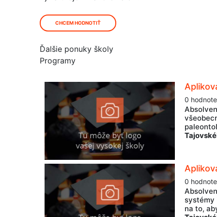
CHCEM HODNOTIŤ
Ďalšie ponuky školy
Programy
Aplikov
0 hodnote
Absolven
všeobecn
paleontol
Tajovské
Aplikov
0 hodnote
Absolven
systémy 
na to, ab