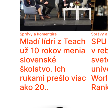
Správy a komentáre
Správy a
Mladí lídri z Teach
SPU 
už 10 rokov menia
v re
slovenské
svet
školstvo. Ich
univ
rukami prešlo viac
Worl
ako 20..
Ran