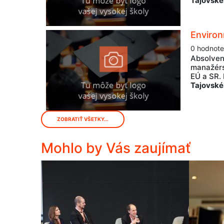
Tajovské
Environ
0 hodnote
Absolven
manažérs
EÚ a SR.
Tajovské
ZOBRATIŤ VŠETKY...
Mohlo by Vás zaujímať