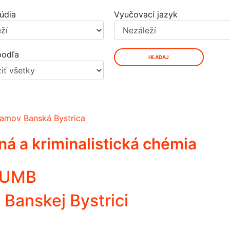
údia
Vyučovací jazyk
podľa
HĽADAJ
amov Banská Bystrica
á a kriminalistická chémia
d UMB
 Banskej Bystrici