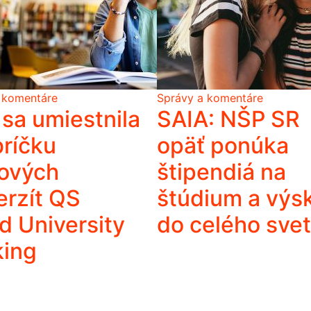
 komentáre
Správy a komentáre
sa umiestnila
SAIA: NŠP SR
bríčku
opäť ponúka
ových
štipendiá na
erzít QS
štúdium a vý
d University
do celého sve
king