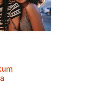
skum
ta