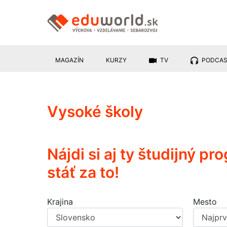
MAGAZÍN
KURZY
TV
PODCA
Vysoké školy
Nájdi si aj ty študijný p
stáť za to!
Krajina
Mesto