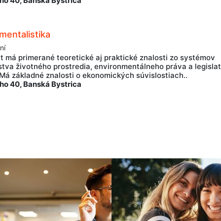
ho 40, Banská Bystrica
mentalistika
ní
t má primerané teoretické aj praktické znalosti zo systémov
tva životného prostredia, environmentálneho práva a legislat
 Má základné znalosti o ekonomických súvislostiach..
ho 40, Banská Bystrica