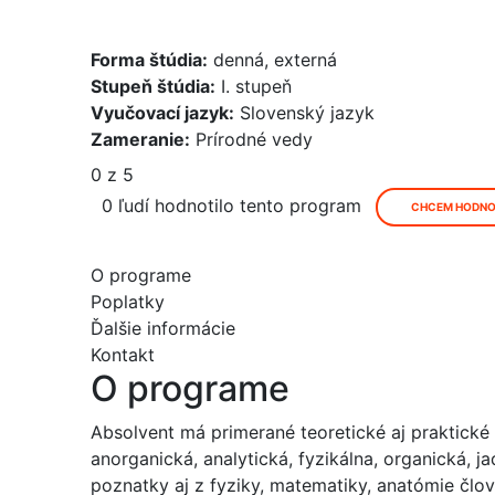
Forma štúdia:
denná, externá
Stupeň štúdia:
I. stupeň
Vyučovací jazyk:
Slovenský jazyk
Zameranie:
Prírodné vedy
0 z 5
0 ľudí hodnotilo tento program
CHCEM HODNO
O programe
Poplatky
Ďalšie informácie
Kontakt
O programe
Absolvent má primerané teoretické aj praktické
anorganická, analytická, fyzikálna, organická, 
poznatky aj z fyziky, matematiky, anatómie člov