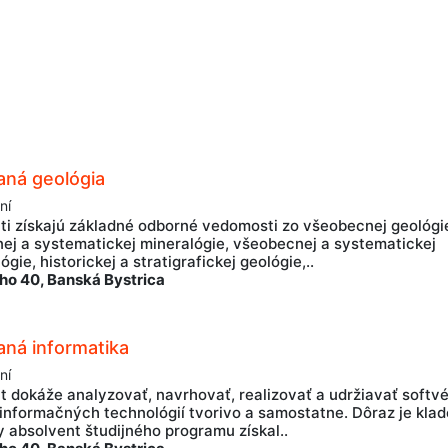
aná geológia
ní
ti získajú základné odborné vedomosti zo všeobecnej geológi
ej a systematickej mineralógie, všeobecnej a systematickej
ógie, historickej a stratigrafickej geológie,..
ho 40, Banská Bystrica
aná informatika
ní
t dokáže analyzovať, navrhovať, realizovať a udržiavať softv
informačných technológií tvorivo a samostatne. Dôraz je kla
y absolvent študijného programu získal..