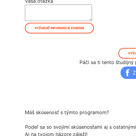
Vaša otázka
VYŽIADAŤ INFORMÁCIE ZDARMA
VYŽI
Páči sa ti tento študij
Z
Máš skúsenosť s týmto programom?
Podeľ sa so svojími skúsenosťami aj s ostatným
Aj na tvojom názore záleží!