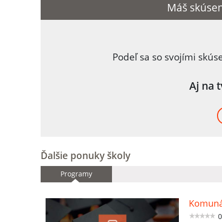
Máš skúse
Podeľ sa so svojími skús
Aj na 
Ďalšie ponuky školy
Programy
Komuná
0