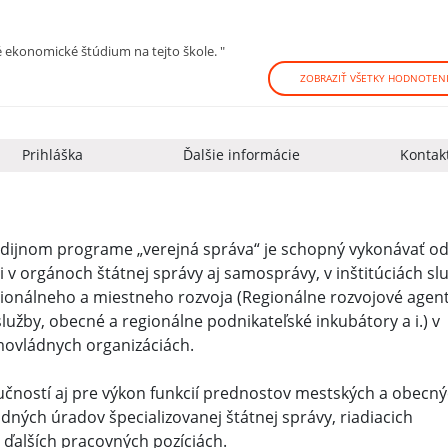
 ekonomické štúdium na tejto škole. "
ZOBRAZIŤ VŠETKY HODNOTENI
Prihláška
Ďalšie informácie
Kontak
tudijnom programe „verejná správa“ je schopný vykonávať o
 v orgánoch štátnej správy aj samosprávy, v inštitúciách sl
onálneho a miestneho rozvoja (Regionálne rozvojové agent
lužby, obecné a regionálne podnikateľské inkubátory a i.) v
movládnych organizáciách.
ností aj pre výkon funkcií prednostov mestských a obecn
ných úradov špecializovanej štátnej správy, riadiacich
 ďalších pracovných pozíciách.