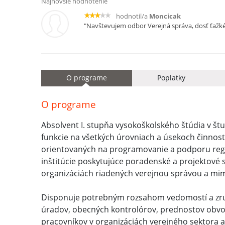
Najnovšie hodnotenie
hodnotil/a
Moncicak
"Navštevujem odbor Verejná správa, dosť ťažké
O programe
Poplatky
O programe
Absolvent I. stupňa vysokoškolského štúdia v š
funkcie na všetkých úrovniach a úsekoch činnosti
orientovaných na programovanie a podporu regi
inštitúcie poskytujúce poradenské a projektové s
organizáciách riadených verejnou správou a mi
Disponuje potrebným rozsahom vedomostí a zruč
úradov, obecných kontrolórov, prednostov obvod
pracovníkov v organizáciách verejného sektora a