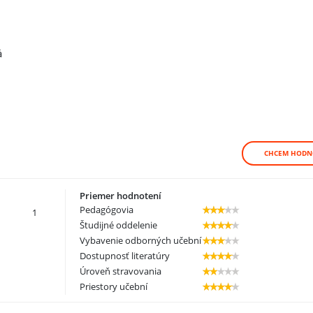
á
CHCEM HODN
Priemer hodnotení
Pedagógovia
1
Študijné oddelenie
Vybavenie odborných učební
Dostupnosť literatúry
Úroveň stravovania
Priestory učební