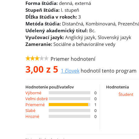
Forma štúdia:
denná, externá
Stupeň štúdia:
I. stupeň
Dĺžka štúdia v rokoch:
3
Metóda štúdia:
Distančná, Kombinovaná, Prezenčn
Udelený akademický titul:
Bc.
Vyučovací jazyk:
Anglický jazyk, Slovenský jazyk
Zameranie:
Sociálne a behaviorálne vedy
Priemer hodnotení
3,00
z 5
1
človek
hodnotil tento program
Hodnotenie používateľov
Hodnotenia
Výborné
0
Študent
Veľmi dobré
0
Priemerné
1
Slabé
0
Hrozné
0