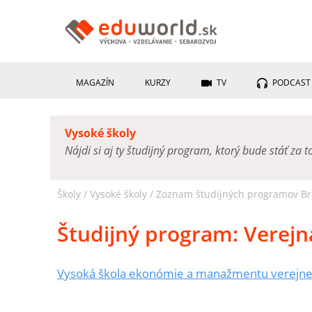
MAGAZÍN
KURZY
TV
PODCAST
Vysoké školy
Nájdi si aj ty študijný program, ktorý bude stáť za t
Školy /
Vysoké školy
/
Zoznam študijných programov Brat
Študijný program:
Verejn
Vysoká škola ekonómie a manažmentu verejnej 