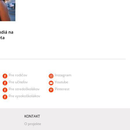
ndiá na
eta
Pre rodičov
Instagram
Pre učiteľov
Youtube
Pre stredoškolákov
Pinterest
Pre vysokoškolákov
KONTAKT
O projekte