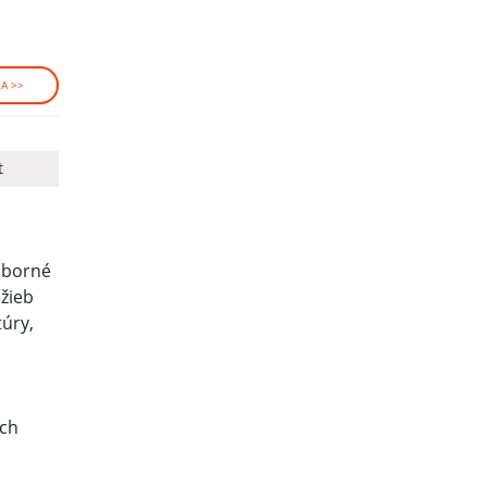
A >>
t
dborné
užieb
úry,
ých