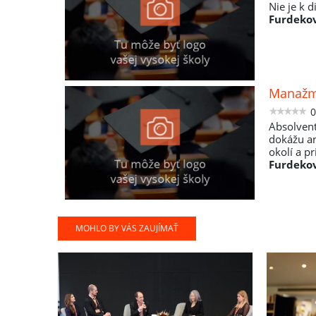
Nie je k d
Furdekov
Manažme
0
Absolven
dokážu an
okolí a p
Furdekov
MOHLO BY VÁS ZAUJÍMAŤ