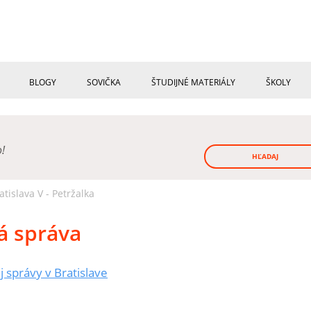
BLOGY
SOVIČKA
ŠTUDIJNÉ MATERIÁLY
ŠKOLY
o!
HĽADAJ
islava V - Petržalka
á správa
správy v Bratislave