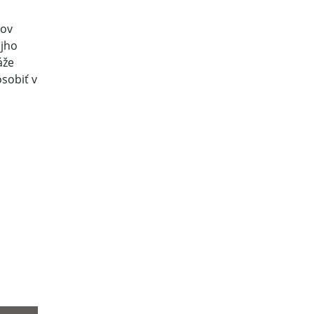
kov
ojho
áže
sobiť v