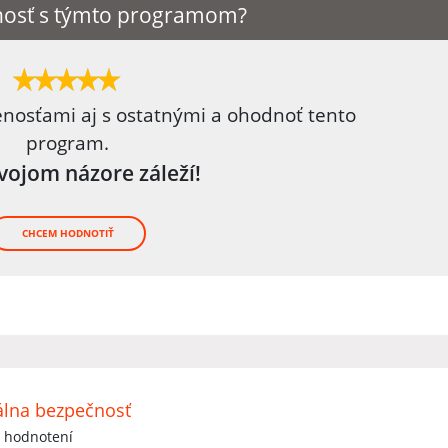
nosť s týmto programom?
enosťami aj s ostatnými a ohodnoť tento
program.
tvojom názore záleží!
CHCEM HODNOTIŤ
lna bezpečnosť
 hodnotení