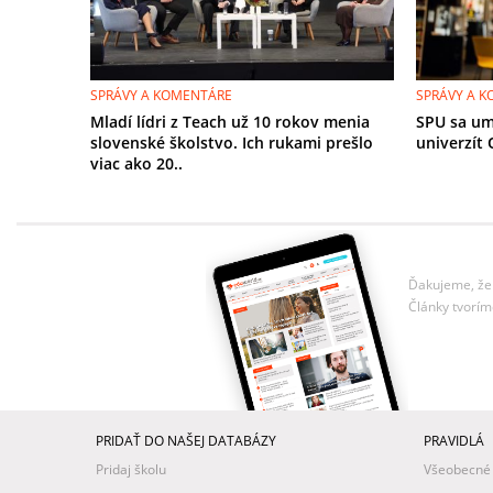
SPRÁVY A KOMENTÁRE
SPRÁVY A 
Mladí lídri z Teach už 10 rokov menia
SPU sa um
slovenské školstvo. Ich rukami prešlo
univerzít
viac ako 20..
Ďakujeme, že 
Články tvorím
PRIDAŤ DO NAŠEJ DATABÁZY
PRAVIDLÁ
Pridaj školu
Všeobecné