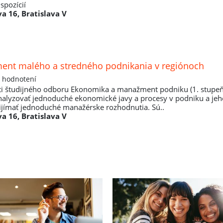
ispozícií
a 16, Bratislava V
nt malého a stredného podnikania v regiónoch
 hodnotení
ti študijného odboru Ekonomika a manažment podniku (1. stupeň
alyzovať jednoduché ekonomické javy a procesy v podniku a jeh
rijímať jednoduché manažérske rozhodnutia. Sú..
a 16, Bratislava V