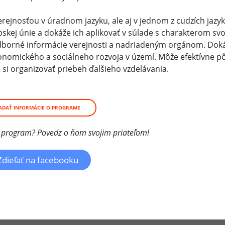
erejnosťou v úradnom jazyku, ale aj v jednom z cudzích jazy
pskej únie a dokáže ich aplikovať v súlade s charakterom sv
dborné informácie verejnosti a nadriadeným orgánom. Dok
onomického a sociálneho rozvoja v území. Môže efektívne pô
 si organizovať priebeh ďalšieho vzdelávania.
ADAŤ INFORMÁCIE O PROGRAME
jný program? Povedz o ňom svojim priateľom!
Zdieľať na facebooku