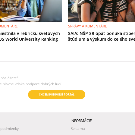
KOMENTÁRE
SPRÁVY A KOMENTÁRE
iestnila v rebríčku svetových
SAIA: NŠP SR opäť ponúka štipe
 QS World University Ranking
štúdium a výskum do celého sv
nás čítate!
e hlavne vďaka podpore dobrých ľudí.
CHCEM PODPORIŤ PORTÁL
INFORMÁCIE
 podmienky
Reklama