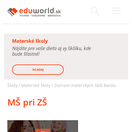
Materské školy
Nájdite pre vaše dieťa aj vy škôlku, kde
bude šťastné!
HĽADAJ
Školy /
Materské školy
/
Zoznam materských škôl Banka
MŠ pri ZŠ