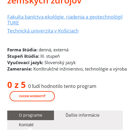
zemských zdrojov
Fakulta baníctva,ekológie, riadenia a geotechnológií
TUKE
Technická univerzita v Košiciach
Forma štúdia:
denná, externá
Stupeň štúdia:
III. stupeň
Vyučovací jazyk:
Slovenský jazyk
Zameranie:
Konštrukčné inžinierstvo, technológie a výroba
0 z 5
0 ľudí hodnotilo tento program
CHCEM HODNOTIŤ
O programe
Ďalšie informácie
Kontakt