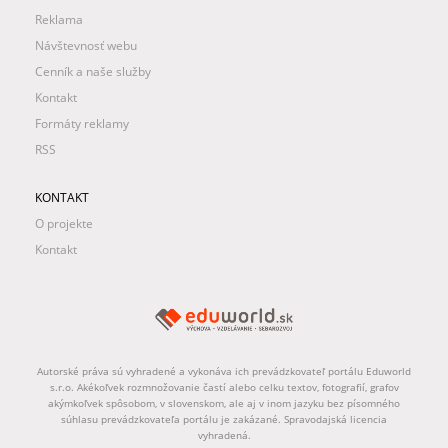
Reklama
Návštevnosť webu
Cenník a naše služby
Kontakt
Formáty reklamy
RSS
KONTAKT
O projekte
Kontakt
Autorské práva sú vyhradené a vykonáva ich prevádzkovateľ portálu Eduworld
s.r.o. Akékoľvek rozmnožovanie častí alebo celku textov, fotografií, grafov
akýmkoľvek spôsobom, v slovenskom, ale aj v inom jazyku bez písomného
súhlasu prevádzkovateľa portálu je zakázané. Spravodajská licencia
vyhradená.