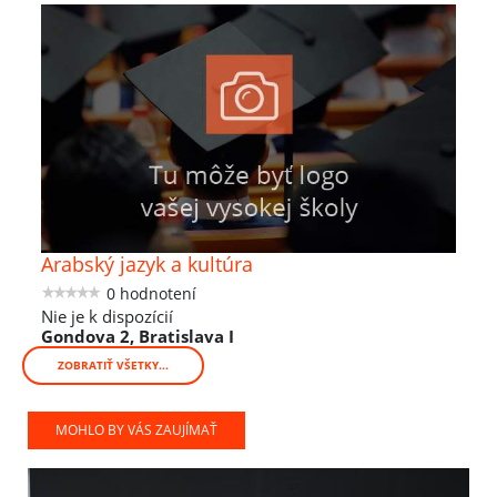
Arabský jazyk a kultúra
0 hodnotení
Nie je k dispozícií
Gondova 2, Bratislava I
ZOBRATIŤ VŠETKY...
MOHLO BY VÁS ZAUJÍMAŤ