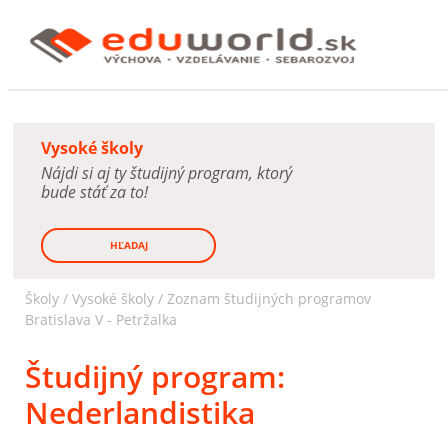
Vysoké školy
Nájdi si aj ty študijný program, ktorý
bude stáť za to!
HĽADAJ
Školy /
Vysoké školy
/
Zoznam študijných programov
Bratislava V - Petržalka
Študijný program:
Nederlandistika