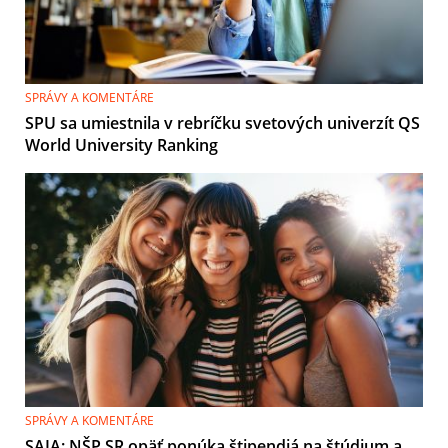
SPRÁVY A KOMENTÁRE
SPU sa umiestnila v rebríčku svetových univerzít QS
World University Ranking
SPRÁVY A KOMENTÁRE
SAIA: NŠP SR opäť ponúka štipendiá na štúdium a