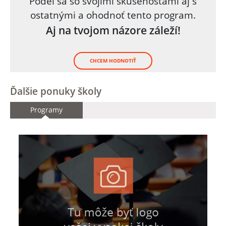
Podeľ sa so svojími skúsenosťami aj s
ostatnými a ohodnoť tento program.
Aj na tvojom názore záleží!
CHCEM HODNOTIŤ
Ďalšie ponuky školy
Programy