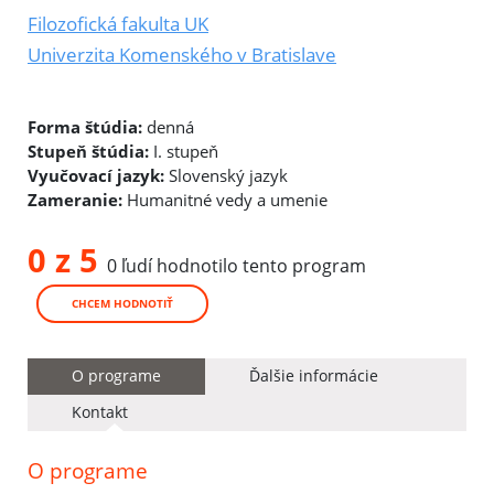
Filozofická fakulta UK
Univerzita Komenského v Bratislave
Forma štúdia:
denná
Stupeň štúdia:
I. stupeň
Vyučovací jazyk:
Slovenský jazyk
Zameranie:
Humanitné vedy a umenie
0 z 5
0 ľudí hodnotilo tento program
CHCEM HODNOTIŤ
O programe
Ďalšie informácie
Kontakt
O programe