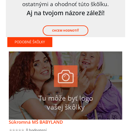
ostatnými a ohodnoť túto škôlku.
Aj na tvojom názore záleží!
CHCEM HODNOTIŤ
PODOBNÉ ŠKÔLKY
Súkromná MŠ BABYLAND
0 hodnotení