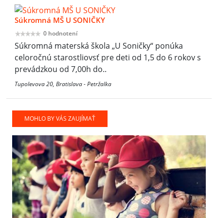
Súkromná MŠ U SONIČKY
0 hodnotení
Súkromná materská škola „U Soničky“ ponúka
celoročnú starostliovsť pre deti od 1,5 do 6 rokov s
prevádzkou od 7,00h do..
Tupolevova 20, Bratislava - Petržalka
MOHLO BY VÁS ZAUJÍMAŤ