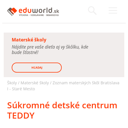
Materské školy
Nájdite pre vaše dieťa aj vy škôlku, kde
bude šťastné!
HĽADAJ
Školy /
Materské školy
/
Zoznam materských škôl Bratislava
I - Staré Mesto
Súkromné detské centrum
TEDDY