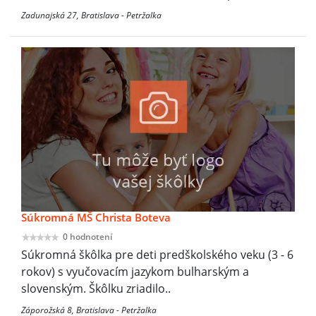
Zadunajská 27, Bratislava - Petržalka
Súkromná MŠ Christa Boteva
0 hodnotení
Súkromná škôlka pre deti predškolského veku (3 - 6
rokov) s vyučovacím jazykom bulharským a
slovenským. Škôlku zriadilo..
Záporožská 8, Bratislava - Petržalka