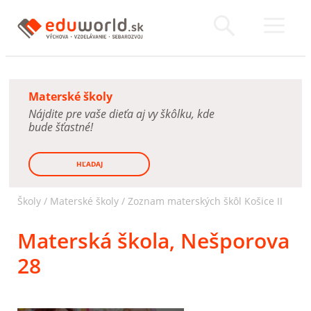
Materské školy
Nájdite pre vaše dieťa aj vy škôlku, kde
bude šťastné!
HĽADAJ
Školy /
Materské školy
/
Zoznam materských škôl Košice II
Materská škola, Nešporova
28