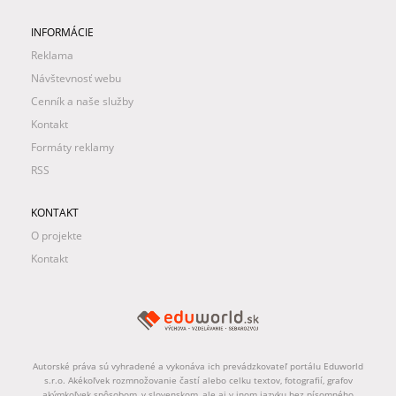
INFORMÁCIE
Reklama
Návštevnosť webu
Cenník a naše služby
Kontakt
Formáty reklamy
RSS
KONTAKT
O projekte
Kontakt
Autorské práva sú vyhradené a vykonáva ich prevádzkovateľ portálu Eduworld
s.r.o. Akékoľvek rozmnožovanie častí alebo celku textov, fotografií, grafov
akýmkoľvek spôsobom, v slovenskom, ale aj v inom jazyku bez písomného