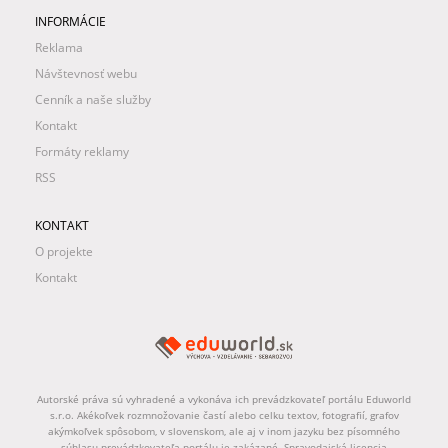
INFORMÁCIE
Reklama
Návštevnosť webu
Cenník a naše služby
Kontakt
Formáty reklamy
RSS
KONTAKT
O projekte
Kontakt
Autorské práva sú vyhradené a vykonáva ich prevádzkovateľ portálu Eduworld
s.r.o. Akékoľvek rozmnožovanie častí alebo celku textov, fotografií, grafov
akýmkoľvek spôsobom, v slovenskom, ale aj v inom jazyku bez písomného
súhlasu prevádzkovateľa portálu je zakázané. Spravodajská licencia