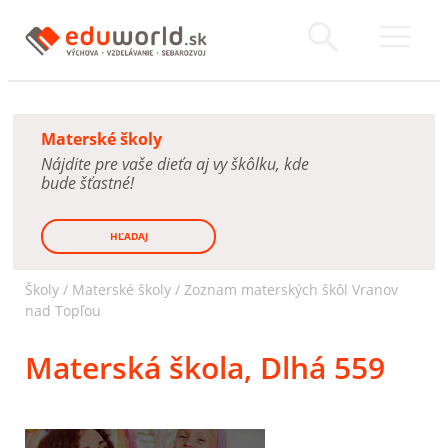
Materské školy
Nájdite pre vaše dieťa aj vy škôlku, kde
bude šťastné!
HĽADAJ
Školy /
Materské školy
/
Zoznam materských škôl Vranov
nad Topľou
Materská škola, Dlhá 559