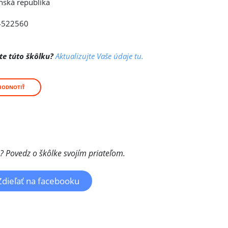
nská republika
4522560
te túto škôlku?
Aktualizujte Vaše údaje tu.
HODNOTIŤ
a? Povedz o škôlke svojím priateľom.
Zdieľať na facebooku