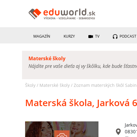
MAGAZÍN
KURZY
TV
PODCAST
Materské školy
Nájdite pre vaše dieťa aj vy škôlku, kde bude šťast
Školy /
Materské školy
/
Zoznam materských škôl Sabin
Materská škola, Jarková 
Jarko
08301