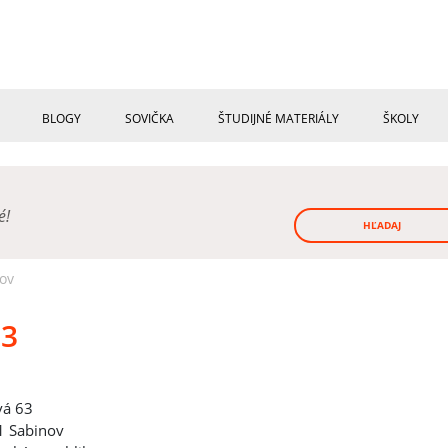
BLOGY
SOVIČKA
ŠTUDIJNÉ MATERIÁLY
ŠKOLY
né!
HĽADAJ
ov
63
vá 63
 Sabinov