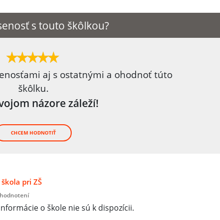
enosť s touto škôlkou?
senosťami aj s ostatnými a ohodnoť túto
škôlku.
tvojom názore záleží!
CHCEM HODNOTIŤ
škola pri ZŠ
 hodnotení
informácie o škole nie sú k dispozícii.