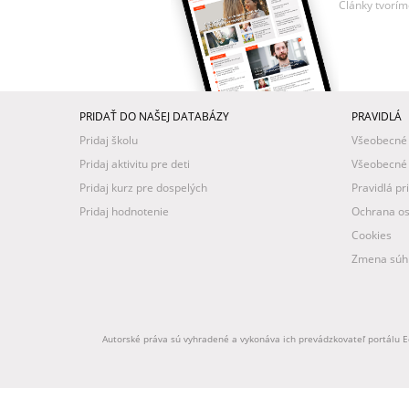
Články tvorím
PRIDAŤ DO NAŠEJ DATABÁZY
PRAVIDLÁ
Pridaj školu
Všeobecné
Pridaj aktivitu pre deti
Všeobecné
Pridaj kurz pre dospelých
Pravidlá pr
Pridaj hodnotenie
Ochrana os
Cookies
Zmena súhl
Autorské práva sú vyhradené a vykonáva ich prevádzkovateľ portálu Ed