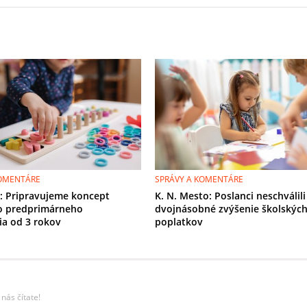
KOMENTÁRE
SPRÁVY A KOMENTÁRE
r: Pripravujeme koncept
K. N. Mesto: Poslanci neschválili
o predprimárneho
dvojnásobné zvýšenie školskýc
ia od 3 rokov
poplatkov
nás čítate!