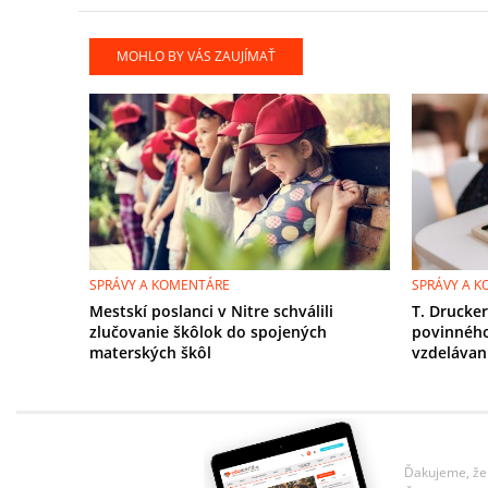
MOHLO BY VÁS ZAUJÍMAŤ
SPRÁVY A KOMENTÁRE
SPRÁVY A 
Mestskí poslanci v Nitre schválili
T. Drucke
zlučovanie škôlok do spojených
povinnéh
materských škôl
vzdelávan
Ďakujeme, že 