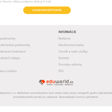
e hlavne vďaka podpore dobrých ľudí.
CHCEM PODPORIŤ PORTÁL
INFORMÁCIE
 podmienky
Reklama
 obchodné podmienky
Návštevnosť webu
idávania hodnotení
Cenník a naše služby
obných údajov
Kontakt
Formáty reklamy
asu cookies
RSS
uworld s.r.o. Akékoľvek rozmnožovanie častí alebo celku textov, fotografií, grafov akýmkoľv
prevádzkovateľa portálu je zakázané. Spravodajská licencia vyhradená.