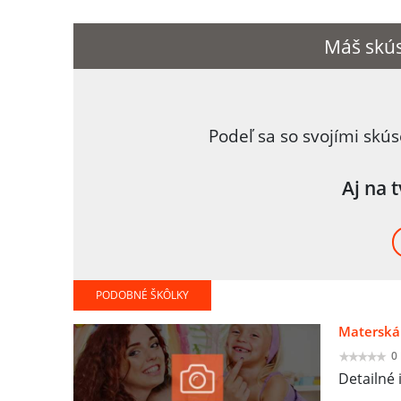
Máš skús
Podeľ sa so svojími skú
Aj na 
PODOBNÉ ŠKÔLKY
Materská 
0
Detailné 