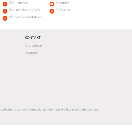
Pre učiteľov
Youtube
Pre stredoškolákov
Pinterest
Pre vysokoškolákov
KONTAKT
O projekte
Kontakt
ek spôsobom, v slovenskom, ale aj v inom jazyku bez písomného súhlasu