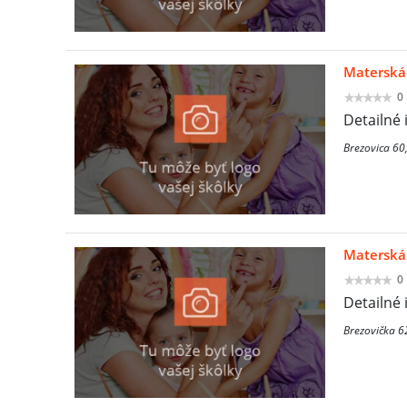
Materská 
0
Detailné 
Brezovica 60
Materská
0
Detailné 
Brezovička 6