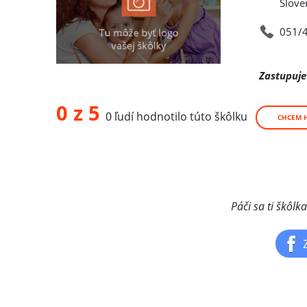
Slove
051/
Zastupuje
0 z 5
0 ľudí hodnotilo túto škôlku
CHCEM 
Páči sa ti škôlk