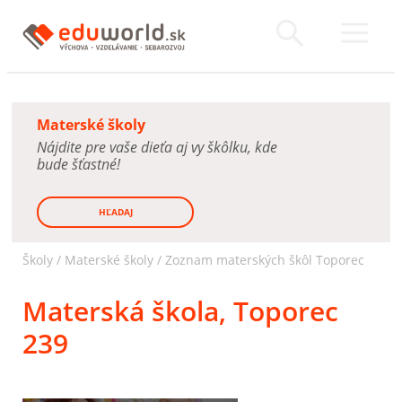
Materské školy
Nájdite pre vaše dieťa aj vy škôlku, kde
bude šťastné!
HĽADAJ
Školy /
Materské školy
/
Zoznam materských škôl Toporec
Materská škola, Toporec
239