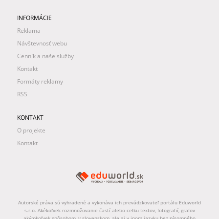
INFORMÁCIE
Reklama
Návštevnosť webu
Cenník a naše služby
Kontakt
Formáty reklamy
RSS
KONTAKT
O projekte
Kontakt
Autorské práva sú vyhradené a vykonáva ich prevádzkovateľ portálu Eduworld
s.r.o. Akékoľvek rozmnožovanie častí alebo celku textov, fotografií, grafov
akýmkoľvek spôsobom, v slovenskom, ale aj v inom jazyku bez písomného