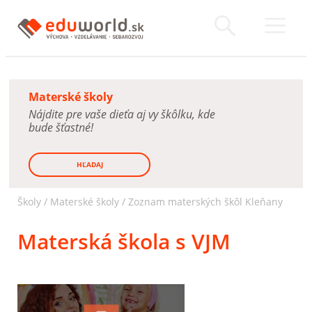
Materské školy
Nájdite pre vaše dieťa aj vy škôlku, kde
bude šťastné!
HĽADAJ
Školy /
Materské školy
/
Zoznam materských škôl Kleňany
Materská škola s VJM