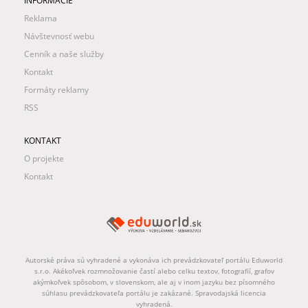
INFORMÁCIE
Reklama
Návštevnosť webu
Cenník a naše služby
Kontakt
Formáty reklamy
RSS
KONTAKT
O projekte
Kontakt
Autorské práva sú vyhradené a vykonáva ich prevádzkovateľ portálu Eduworld
s.r.o. Akékoľvek rozmnožovanie častí alebo celku textov, fotografií, grafov
akýmkoľvek spôsobom, v slovenskom, ale aj v inom jazyku bez písomného
súhlasu prevádzkovateľa portálu je zakázané. Spravodajská licencia
vyhradená.