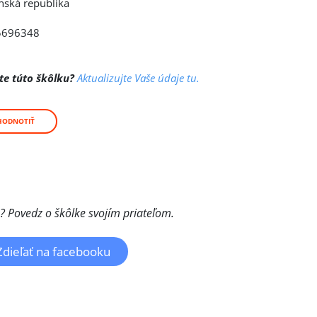
nská republika
5696348
te túto škôlku?
Aktualizujte Vaše údaje tu.
HODNOTIŤ
a? Povedz o škôlke svojím priateľom.
Zdieľať na facebooku