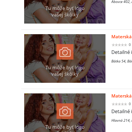
Abovce 402,
Materská
0
Detailné 
Bátka 54, Bá
Materská 
0
Detailné 
Hlavná 214, 