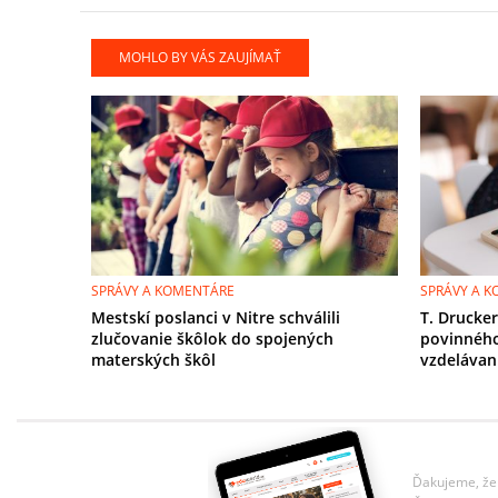
MOHLO BY VÁS ZAUJÍMAŤ
SPRÁVY A KOMENTÁRE
SPRÁVY A 
Mestskí poslanci v Nitre schválili
T. Drucke
zlučovanie škôlok do spojených
povinnéh
materských škôl
vzdelávan
Ďakujeme, že 