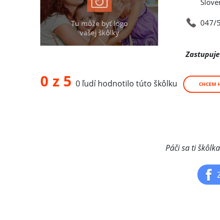
Slove
047/
Zastupuje
0 z 5
0 ľudí hodnotilo túto škôlku
CHCEM 
Páči sa ti škôlk