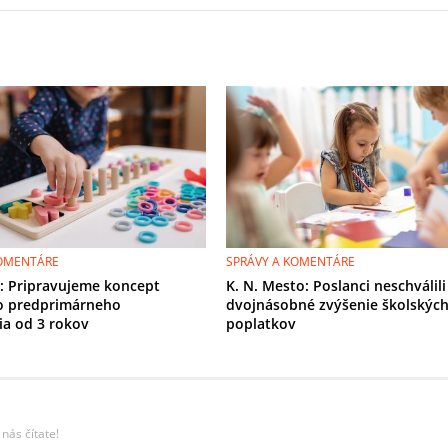
KOMENTÁRE
SPRÁVY A KOMENTÁRE
r: Pripravujeme koncept
K. N. Mesto: Poslanci neschválili
o predprimárneho
dvojnásobné zvýšenie školskýc
ia od 3 rokov
poplatkov
nás čítate!