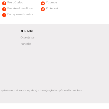
Pre učiteľov
Youtube
Pre stredoškolákov
Pinterest
Pre vysokoškolákov
KONTAKT
O projekte
Kontakt
ek spôsobom, v slovenskom, ale aj v inom jazyku bez písomného súhlasu