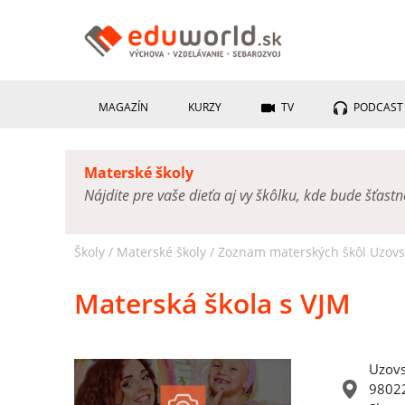
MAGAZÍN
KURZY
TV
PODCAST
Materské školy
Nájdite pre vaše dieťa aj vy škôlku, kde bude šťast
Školy /
Materské školy
/
Zoznam materských škôl Uzovs
Materská škola s VJM
Uzovs
98022