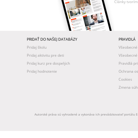
Články tvorím
PRIDAŤ DO NAŠEJ DATABÁZY
PRAVIDLÁ
Pridaj školu
Všeobecné
Pridaj aktivitu pre deti
Všeobecné
Pridaj kurz pre dospelých
Pravidlá pr
Pridaj hodnotenie
Ochrana os
Cookies
Zmena súhl
Autorské práva sú vyhradené a vykonáva ich prevádzkovateľ portálu Ed