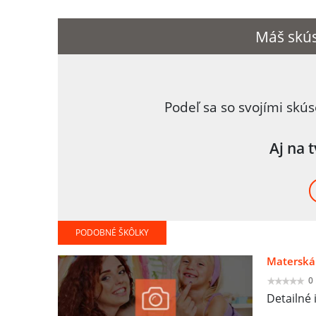
Máš skús
Podeľ sa so svojími skú
Aj na 
PODOBNÉ ŠKÔLKY
Materská 
0
Detailné 