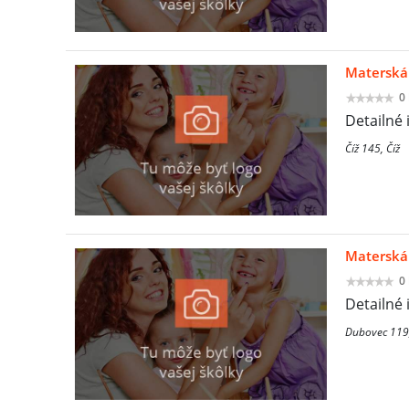
Materská
0
Detailné 
Číž 145, Číž
Materská 
0
Detailné 
Dubovec 119