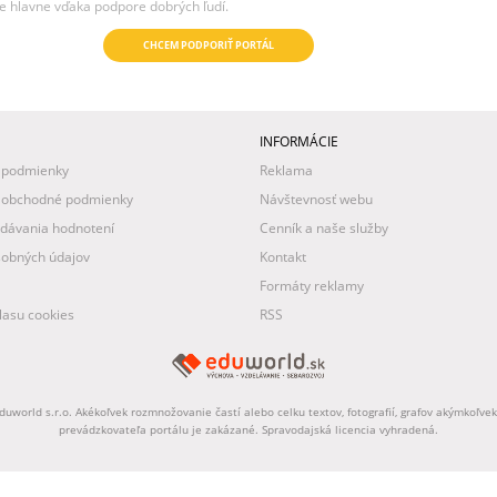
e hlavne vďaka podpore dobrých ľudí.
CHCEM PODPORIŤ PORTÁL
INFORMÁCIE
 podmienky
Reklama
 obchodné podmienky
Návštevnosť webu
idávania hodnotení
Cenník a naše služby
obných údajov
Kontakt
Formáty reklamy
asu cookies
RSS
uworld s.r.o. Akékoľvek rozmnožovanie častí alebo celku textov, fotografií, grafov akýmkoľv
prevádzkovateľa portálu je zakázané. Spravodajská licencia vyhradená.