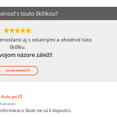
enosť s touto škôlkou?
senosťami aj s ostatnými a ohodnoť túto
škôlku.
tvojom názore záleží!
CHCEM HODNOTIŤ
škola pri ZŠ
 hodnotení
informácie o škole nie sú k dispozícii.