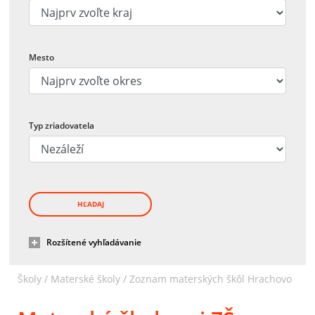
Mesto
Typ zriadovatela
HĽADAJ
Rozšítené vyhľadávanie
Školy /
Materské školy
/
Zoznam materských škôl Hrachovo