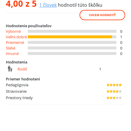
4,00
z 5
1
človek
hodnotil túto škôlku
CHCEM HODNOTIŤ
Hodnotenie používateľov
Výborné
0
Veľmi dobré
1
Priemerné
0
Slabé
0
Hrozné
0
Hodnotenia
Rodič
1
Priemer hodnotení
Pedagógovia
Stravovanie
Priestory triedy